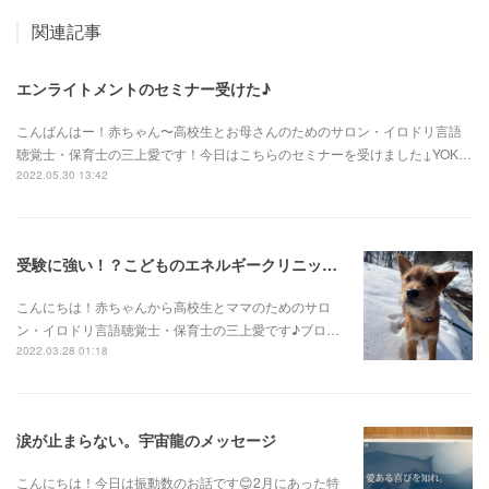
関連記事
エンライトメントのセミナー受けた♪
こんばんはー！赤ちゃん〜高校生とお母さんのためのサロン・イロドリ言語
聴覚士・保育士の三上愛です！今日はこちらのセミナーを受けました↓YOK…
2022.05.30 13:42
受験に強い！？こどものエネルギークリニック＆発達相談
こんにちは！赤ちゃんから高校生とママのためのサロ
ン・イロドリ言語聴覚士・保育士の三上愛です♪ブロ…
2022.03.28 01:18
涙が止まらない。宇宙龍のメッセージ
こんにちは！今日は振動数のお話です😊2月にあった特