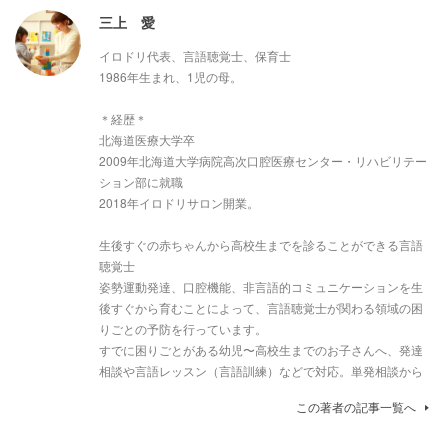
三上 愛
イロドリ代表、言語聴覚士、保育士
1986年生まれ、1児の母。
＊経歴＊
北海道医療大学卒
2009年北海道大学病院高次口腔医療センター・リハビリテー
ション部に就職
2018年イロドリサロン開業。
生後すぐの赤ちゃんから高校生までを診ることができる言語
聴覚士
姿勢運動発達、口腔機能、非言語的コミュニケーションを生
後すぐから育むことによって、言語聴覚士が関わる領域の困
りごとの予防を行っています。
すでに困りごとがある幼児〜高校生までのお子さんへ、発達
相談や言語レッスン（言語訓練）などで対応。単発相談から
この著者の記事一覧へ