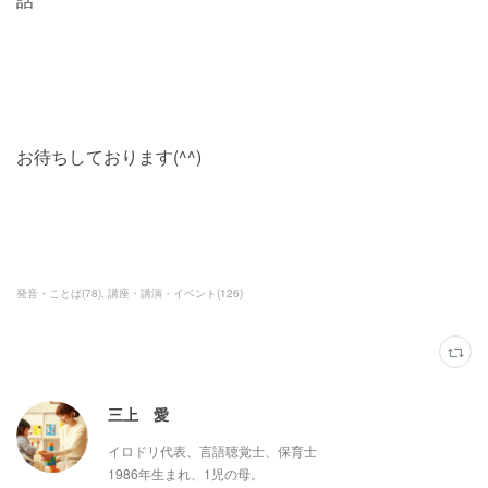
お待ちしております(^^)
発音・ことば
(
78
)
講座・講演・イベント
(
126
)
三上 愛
イロドリ代表、言語聴覚士、保育士
1986年生まれ、1児の母。