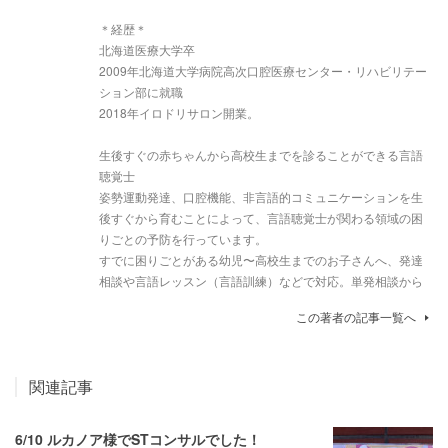
＊経歴＊
北海道医療大学卒
2009年北海道大学病院高次口腔医療センター・リハビリテー
ション部に就職
2018年イロドリサロン開業。
生後すぐの赤ちゃんから高校生までを診ることができる言語
聴覚士
姿勢運動発達、口腔機能、非言語的コミュニケーションを生
後すぐから育むことによって、言語聴覚士が関わる領域の困
りごとの予防を行っています。
すでに困りごとがある幼児〜高校生までのお子さんへ、発達
相談や言語レッスン（言語訓練）などで対応。単発相談から
この著者の記事一覧へ
関連記事
6/10 ルカノア様でSTコンサルでした！