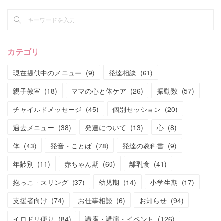
カテゴリ
現在提供中のメニュー
(
9
)
発達相談
(
61
)
親子教室
(
18
)
ママの心と体ケア
(
26
)
振動数
(
57
)
チャイルドメッセージ
(
45
)
個別セッション
(
20
)
過去メニュー
(
38
)
発達について
(
13
)
心
(
8
)
体
(
43
)
発音・ことば
(
78
)
発達の教科書
(
9
)
年齢別
(
11
)
赤ちゃん期
(
60
)
離乳食
(
41
)
抱っこ・スリング
(
37
)
幼児期
(
14
)
小学生期
(
17
)
支援者向け
(
74
)
お仕事相談
(
6
)
お知らせ
(
94
)
イロドリ便り
(
84
)
講座・講演・イベント
(
126
)