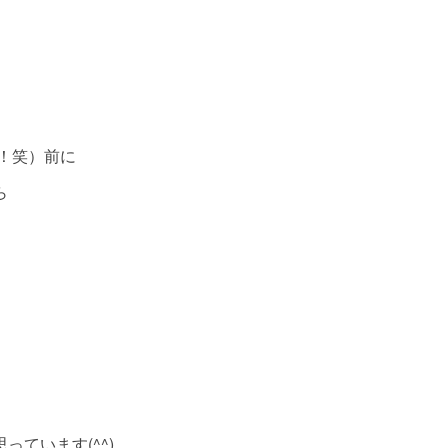
て！笑）前に
ら
ています(^^)