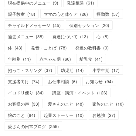
現在提供中のメニュー
(
9
)
発達相談
(
61
)
親子教室
(
18
)
ママの心と体ケア
(
26
)
振動数
(
57
)
チャイルドメッセージ
(
45
)
個別セッション
(
20
)
過去メニュー
(
38
)
発達について
(
13
)
心
(
8
)
体
(
43
)
発音・ことば
(
78
)
発達の教科書
(
9
)
年齢別
(
11
)
赤ちゃん期
(
60
)
離乳食
(
41
)
抱っこ・スリング
(
37
)
幼児期
(
14
)
小学生期
(
17
)
支援者向け
(
74
)
お仕事相談
(
6
)
お知らせ
(
94
)
イロドリ便り
(
84
)
講座・講演・イベント
(
126
)
お客様の声
(
33
)
愛さんのこと
(
48
)
家族のこと
(
10
)
娘のこと
(
84
)
起業ストーリー
(
10
)
お勉強
(
27
)
愛さんの日常ブログ
(
255
)