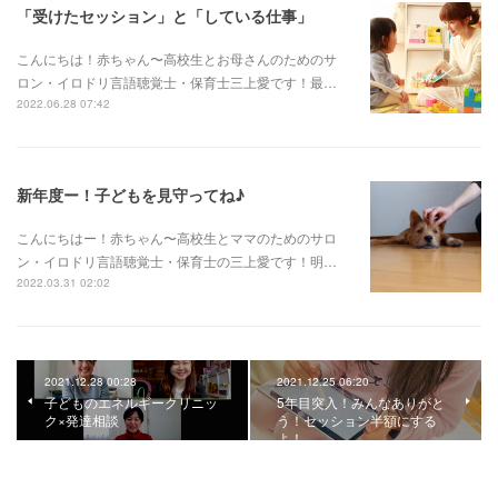
「受けたセッション」と「している仕事」
こんにちは！赤ちゃん〜高校生とお母さんのためのサ
ロン・イロドリ言語聴覚士・保育士三上愛です！最…
2022.06.28 07:42
新年度ー！子どもを見守ってね♪
こんにちはー！赤ちゃん〜高校生とママのためのサロ
ン・イロドリ言語聴覚士・保育士の三上愛です！明…
2022.03.31 02:02
2021.12.28 00:28
2021.12.25 06:20
子どものエネルギークリニッ
5年目突入！みんなありがと
ク×発達相談
う！セッション半額にする
よ！