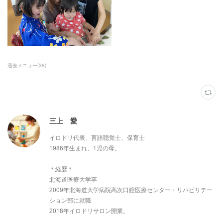
過去メニュー
(
38
)
三上 愛
イロドリ代表、言語聴覚士、保育士
1986年生まれ、1児の母。
＊経歴＊
北海道医療大学卒
2009年北海道大学病院高次口腔医療センター・リハビリテー
ション部に就職
2018年イロドリサロン開業。