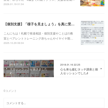
2026.01.19 01:04
【個別支援】「様子を見ましょう」を真に受けず、早期介入がとても良かったお子さん
こんにちは！札幌で発達相談・個別支援やことばの教
室とペアレントトレーニング赤ちゃんやイヤイヤ期…
2025.10.29 06:04
2018.01.19 22:40
2018.01.16 22:25
マガジンラックが届きました
心も体も緩むタッチ講座と個
♪
人セッションでした♪
0
コメント