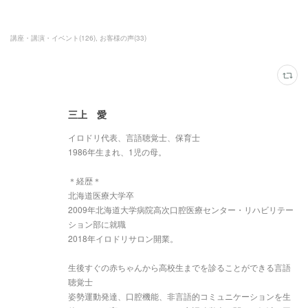
講座・講演・イベント
(
126
)
お客様の声
(
33
)
三上 愛
イロドリ代表、言語聴覚士、保育士
1986年生まれ、1児の母。
＊経歴＊
北海道医療大学卒
2009年北海道大学病院高次口腔医療センター・リハビリテー
ション部に就職
2018年イロドリサロン開業。
生後すぐの赤ちゃんから高校生までを診ることができる言語
聴覚士
姿勢運動発達、口腔機能、非言語的コミュニケーションを生