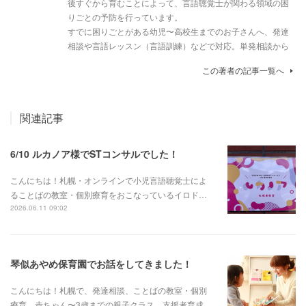
後すぐから育むことによって、言語聴覚士が関わる領域の困
りごとの予防を行っています。
すでに困りごとがある幼児〜高校生までのお子さんへ、発達
相談や言語レッスン（言語訓練）などで対応。単発相談から
この著者の記事一覧へ
関連記事
6/10 ルカノア様でSTコンサルでした！
こんにちは！札幌・オンラインで小児言語聴覚士によ
ることばの教室・個別療育をおこなっているイロド…
2026.06.11 09:02
琴似あやめ保育園でお話をしてきました！
こんにちは！札幌で、発達相談、ことばの教室・個別
療育、赤ちゃん〜3歳までの親子クラス、支援者育成…