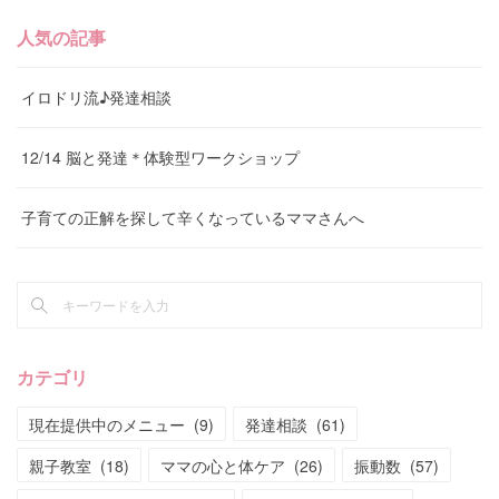
人気の記事
イロドリ流♪発達相談
12/14 脳と発達＊体験型ワークショップ
子育ての正解を探して辛くなっているママさんへ
カテゴリ
現在提供中のメニュー
(
9
)
発達相談
(
61
)
親子教室
(
18
)
ママの心と体ケア
(
26
)
振動数
(
57
)