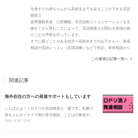
生後すぐの赤ちゃんから高校生までを診ることができる言語
聴覚士
姿勢運動発達、口腔機能、非言語的コミュニケーションを生
後すぐから育むことによって、言語聴覚士が関わる領域の困
りごとの予防を行っています。
すでに困りごとがある幼児〜高校生までのお子さんへ、発達
相談や言語レッスン（言語訓練）などで対応。単発相談から
この著者の記事一覧へ
関連記事
海外在住の方への発達サポートもしています
こんばんは！イロドリの言語聴覚士・愛です。札幌で
赤ちゃんやイヤイヤ期の育児相談、ことばの教室や…
2025.12.02 13:42