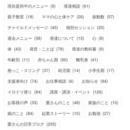
現在提供中のメニュー
(
9
)
発達相談
(
61
)
親子教室
(
18
)
ママの心と体ケア
(
26
)
振動数
(
57
)
チャイルドメッセージ
(
45
)
個別セッション
(
20
)
過去メニュー
(
38
)
発達について
(
13
)
心
(
8
)
体
(
43
)
発音・ことば
(
78
)
発達の教科書
(
9
)
年齢別
(
11
)
赤ちゃん期
(
60
)
離乳食
(
41
)
抱っこ・スリング
(
37
)
幼児期
(
14
)
小学生期
(
17
)
支援者向け
(
74
)
お仕事相談
(
6
)
お知らせ
(
94
)
イロドリ便り
(
84
)
講座・講演・イベント
(
126
)
お客様の声
(
33
)
愛さんのこと
(
48
)
家族のこと
(
10
)
娘のこと
(
84
)
起業ストーリー
(
10
)
お勉強
(
27
)
愛さんの日常ブログ
(
255
)