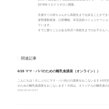
2018年イロドリサロン開業。
生後すぐの赤ちゃんから高校生までを診ることができ
姿勢運動発達、口腔機能、非言語的コミュニケーショ
ています。
すでに困りごとがある幼児〜高校生までのお子さんへ
関連記事
6/28 ママ・パパのための離乳食講座（オンライン））
こんにちは！久しぶりにママ・パパ向けの講座をおこないます☺️6月28日
のための離乳食講座をおこないます！今回は、オリジナルの離乳食の
2026.06.09 03:27