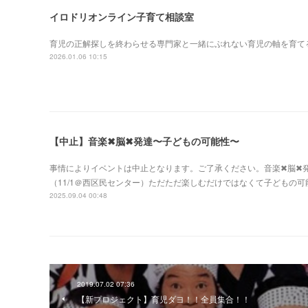
イロドリオンライン子育て相談室
育児の正解探しを終わらせる専門家と一緒にぶれない育児の軸を育て
2026.01.06 10:15
【中止】音楽✖︎脳✖︎発達〜子どもの可能性〜
事情によりイベントは中止となります。ご了承ください。音楽✖︎脳✖
（11/1＠西区民センター）ただただ楽しむだけではなくて子どもの
2025.09.04 00:48
2019.07.02 07:36
【新プロジェクト】育児ダヨ！！全員集合！！