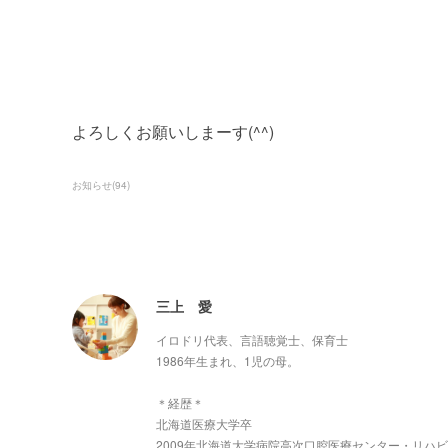
よろしくお願いしまーす(^^)
お知らせ
(
94
)
三上 愛
イロドリ代表、言語聴覚士、保育士
1986年生まれ、1児の母。
＊経歴＊
北海道医療大学卒
2009年北海道大学病院高次口腔医療センター・リハ