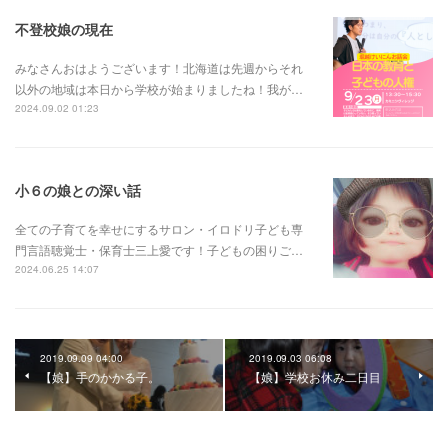
不登校娘の現在
みなさんおはようございます！北海道は先週からそれ
以外の地域は本日から学校が始まりましたね！我が…
2024.09.02 01:23
小６の娘との深い話
全ての子育てを幸せにするサロン・イロドリ子ども専
門言語聴覚士・保育士三上愛です！子どもの困りご…
2024.06.25 14:07
2019.09.09 04:00
2019.09.03 06:08
【娘】手のかかる子。
【娘】学校お休み二日目