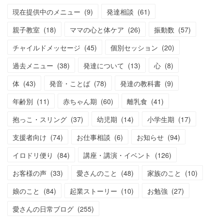
現在提供中のメニュー
(
9
)
発達相談
(
61
)
親子教室
(
18
)
ママの心と体ケア
(
26
)
振動数
(
57
)
チャイルドメッセージ
(
45
)
個別セッション
(
20
)
過去メニュー
(
38
)
発達について
(
13
)
心
(
8
)
体
(
43
)
発音・ことば
(
78
)
発達の教科書
(
9
)
年齢別
(
11
)
赤ちゃん期
(
60
)
離乳食
(
41
)
抱っこ・スリング
(
37
)
幼児期
(
14
)
小学生期
(
17
)
支援者向け
(
74
)
お仕事相談
(
6
)
お知らせ
(
94
)
イロドリ便り
(
84
)
講座・講演・イベント
(
126
)
お客様の声
(
33
)
愛さんのこと
(
48
)
家族のこと
(
10
)
娘のこと
(
84
)
起業ストーリー
(
10
)
お勉強
(
27
)
愛さんの日常ブログ
(
255
)