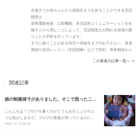
生後すぐの赤ちゃんから高校生までを診ることができる言語
聴覚士
姿勢運動発達、口腔機能、非言語的コミュニケーションを生
後すぐから育むことによって、言語聴覚士が関わる領域の困
りごとの予防を行っています。
すでに困りごとがある幼児〜高校生までのお子さんへ、発達
相談や言語レッスン（言語訓練）などで対応。単発相談から
この著者の記事一覧へ
関連記事
娘の制服採寸がありました。そこで思ったこと。
こんにちは！ブログを書くのがとてもお久しぶりのよ
うな気がしますが。ブログの更新が滞っているのに…
2024.12.16 08:02