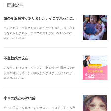
関連記事
娘の制服採寸がありました。そこで思ったこと。
こんにちは！ブログを書くのがとてもお久しぶりのよ
うな気がしますが。ブログの更新が滞っているのに…
2024.12.16 08:02
不登校娘の現在
みなさんおはようございます！北海道は先週からそれ
以外の地域は本日から学校が始まりましたね！我が…
2024.09.02 01:23
小６の娘との深い話
全ての子育てを幸せにするサロン・イロドリ子ども専