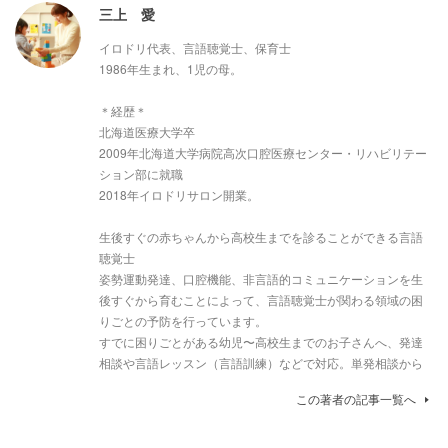
三上 愛
イロドリ代表、言語聴覚士、保育士
1986年生まれ、1児の母。
＊経歴＊
北海道医療大学卒
2009年北海道大学病院高次口腔医療センター・リハビリテー
ション部に就職
2018年イロドリサロン開業。
生後すぐの赤ちゃんから高校生までを診ることができる言語
聴覚士
姿勢運動発達、口腔機能、非言語的コミュニケーションを生
後すぐから育むことによって、言語聴覚士が関わる領域の困
りごとの予防を行っています。
すでに困りごとがある幼児〜高校生までのお子さんへ、発達
相談や言語レッスン（言語訓練）などで対応。単発相談から
この著者の記事一覧へ