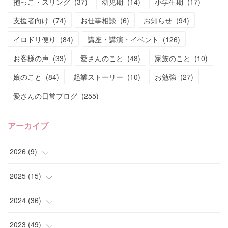
抱っこ・スリング
(
37
)
幼児期
(
14
)
小学生期
(
17
)
支援者向け
(
74
)
お仕事相談
(
6
)
お知らせ
(
94
)
イロドリ便り
(
84
)
講座・講演・イベント
(
126
)
お客様の声
(
33
)
愛さんのこと
(
48
)
家族のこと
(
10
)
娘のこと
(
84
)
起業ストーリー
(
10
)
お勉強
(
27
)
愛さんの日常ブログ
(
255
)
アーカイブ
2026
(
9
)
(
4
)
2025
(
15
)
(
2
)
(
4
)
2024
(
36
)
(
1
)
(
2
)
(
2
)
2023
(
49
)