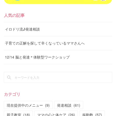
人気の記事
イロドリ流♪発達相談
子育ての正解を探して辛くなっているママさんへ
12/14 脳と発達＊体験型ワークショップ
カテゴリ
現在提供中のメニュー
(
9
)
発達相談
(
61
)
親子教室
(
18
)
ママの心と体ケア
(
26
)
振動数
(
57
)