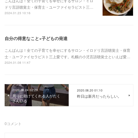
こんばんは！全ての子育てを幸せにするサロン・イロ
ドリ言語聴覚士・保育士・ユーファイセラピスト三…
2024.01.23 10:16
自分の得意なこと×子どもの発達
こんばんは！全ての子育てを幸せにするサロン・イロドリ言語聴覚士・保育
士・ユーファイセラピスト三上愛です。札幌の小児言語聴覚士といえば愛…
2024.01.08 11:47
2020.08.24 02:20
2020.08.20 01:10
周りに助けてくれる人がたく
昨日は新月だったらしい。
さんいる
0
コメント