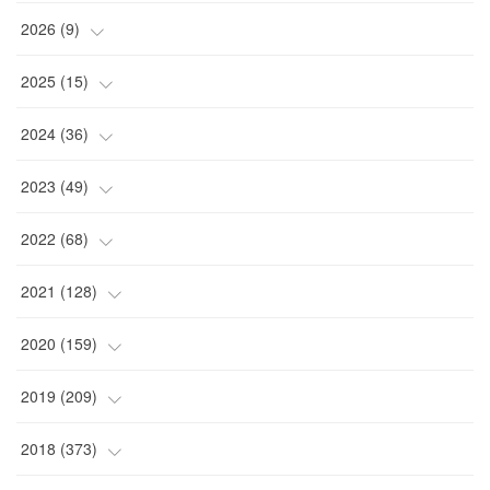
2026
(
9
)
(
4
)
2025
(
15
)
(
2
)
(
4
)
2024
(
36
)
(
1
)
(
2
)
(
2
)
2023
(
49
)
(
2
)
(
2
)
(
2
)
(
1
)
2022
(
68
)
(
3
)
(
1
)
(
2
)
(
6
)
2021
(
128
)
(
1
)
(
4
)
(
5
)
(
6
)
(
10
)
2020
(
159
)
(
1
)
(
3
)
(
5
)
(
3
)
(
9
)
(
15
)
2019
(
209
)
(
1
)
(
3
)
(
3
)
(
4
)
(
7
)
(
11
)
(
16
)
2018
(
373
)
(
1
)
(
4
)
(
5
)