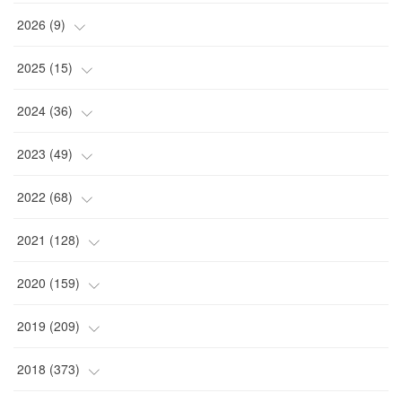
2026
(
9
)
(
4
)
2025
(
15
)
(
2
)
(
4
)
2024
(
36
)
(
1
)
(
2
)
(
2
)
2023
(
49
)
(
2
)
(
2
)
(
2
)
(
1
)
2022
(
68
)
(
3
)
(
1
)
(
2
)
(
6
)
2021
(
128
)
(
1
)
(
4
)
(
5
)
(
6
)
(
10
)
2020
(
159
)
(
1
)
(
3
)
(
5
)
(
3
)
(
9
)
(
15
)
2019
(
209
)
(
1
)
(
3
)
(
3
)
(
4
)
(
7
)
(
11
)
(
16
)
2018
(
373
)
(
1
)
(
4
)