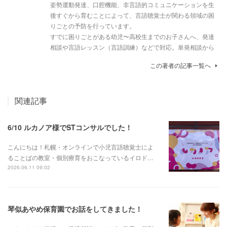
姿勢運動発達、口腔機能、非言語的コミュニケーションを生
後すぐから育むことによって、言語聴覚士が関わる領域の困
りごとの予防を行っています。
すでに困りごとがある幼児〜高校生までのお子さんへ、発達
相談や言語レッスン（言語訓練）などで対応。単発相談から
この著者の記事一覧へ
関連記事
6/10 ルカノア様でSTコンサルでした！
こんにちは！札幌・オンラインで小児言語聴覚士によ
ることばの教室・個別療育をおこなっているイロド…
2026.06.11 09:02
琴似あやめ保育園でお話をしてきました！