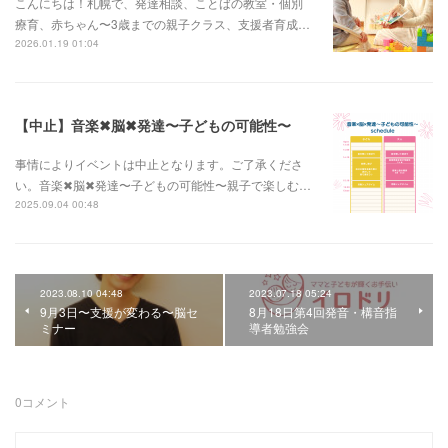
こんにちは！札幌で、発達相談、ことばの教室・個別
療育、赤ちゃん〜3歳までの親子クラス、支援者育成…
2026.01.19 01:04
【中止】音楽✖︎脳✖︎発達〜子どもの可能性〜
事情によりイベントは中止となります。ご了承くださ
い。音楽✖︎脳✖︎発達〜子どもの可能性〜親子で楽しむ…
2025.09.04 00:48
2023.08.10 04:48
2023.07.18 05:24
9月3日〜支援が変わる〜脳セ
8月18日第4回発音・構音指
ミナー
導者勉強会
0
コメント