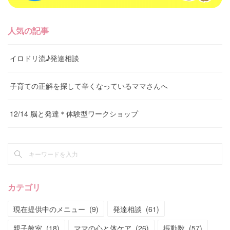
人気の記事
イロドリ流♪発達相談
子育ての正解を探して辛くなっているママさんへ
12/14 脳と発達＊体験型ワークショップ
カテゴリ
現在提供中のメニュー
(
9
)
発達相談
(
61
)
親子教室
(
18
)
ママの心と体ケア
(
26
)
振動数
(
57
)