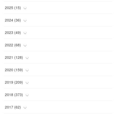
(
4
)
2025
(
15
)
(
2
)
(
4
)
2024
(
36
)
(
1
)
(
2
)
(
2
)
2023
(
49
)
(
2
)
(
2
)
(
2
)
(
1
)
2022
(
68
)
(
3
)
(
1
)
(
2
)
(
6
)
2021
(
128
)
(
1
)
(
4
)
(
5
)
(
6
)
(
10
)
2020
(
159
)
(
1
)
(
3
)
(
5
)
(
3
)
(
9
)
(
15
)
2019
(
209
)
(
1
)
(
3
)
(
3
)
(
4
)
(
7
)
(
11
)
(
16
)
2018
(
373
)
(
1
)
(
4
)
(
5
)
(
4
)
(
12
)
(
9
)
(
17
)
(
18
)
2017
(
62
)
(
2
)