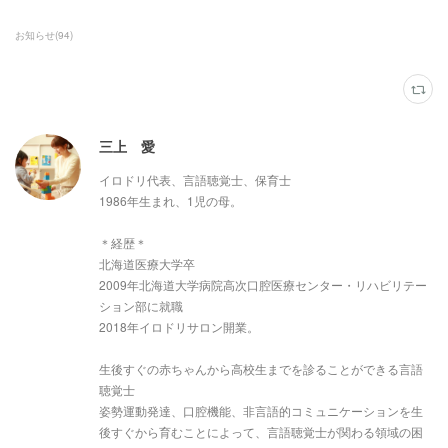
お知らせ
(
94
)
三上 愛
イロドリ代表、言語聴覚士、保育士
1986年生まれ、1児の母。
＊経歴＊
北海道医療大学卒
2009年北海道大学病院高次口腔医療センター・リハビリテー
ション部に就職
2018年イロドリサロン開業。
生後すぐの赤ちゃんから高校生までを診ることができる言語
聴覚士
姿勢運動発達、口腔機能、非言語的コミュニケーションを生
後すぐから育むことによって、言語聴覚士が関わる領域の困