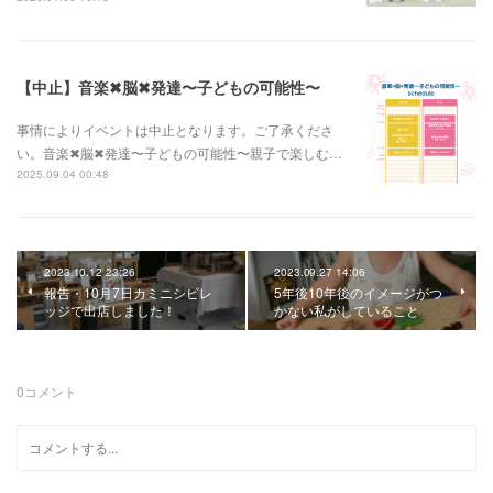
【中止】音楽✖︎脳✖︎発達〜子どもの可能性〜
事情によりイベントは中止となります。ご了承くださ
い。音楽✖︎脳✖︎発達〜子どもの可能性〜親子で楽しむ…
2025.09.04 00:48
2023.10.12 23:26
2023.09.27 14:06
報告・10月7日カミニシビレ
5年後10年後のイメージがつ
ッジで出店しました！
かない私がしていること
0
コメント