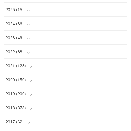
(
4
)
2025
(
15
)
(
2
)
(
4
)
2024
(
36
)
(
1
)
(
2
)
(
2
)
2023
(
49
)
(
2
)
(
2
)
(
2
)
(
1
)
2022
(
68
)
(
3
)
(
1
)
(
2
)
(
6
)
2021
(
128
)
(
1
)
(
4
)
(
5
)
(
6
)
(
10
)
2020
(
159
)
(
1
)
(
3
)
(
5
)
(
3
)
(
9
)
(
15
)
2019
(
209
)
(
1
)
(
3
)
(
3
)
(
4
)
(
7
)
(
11
)
(
16
)
2018
(
373
)
(
1
)
(
4
)
(
5
)
(
4
)
(
12
)
(
9
)
(
17
)
(
18
)
2017
(
62
)