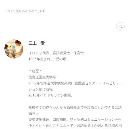
イロドリ便り
(
84
)
娘のこと
(
84
)
三上 愛
イロドリ代表、言語聴覚士、保育士
1986年生まれ、1児の母。
＊経歴＊
北海道医療大学卒
2009年北海道大学病院高次口腔医療センター・リハビリテー
ション部に就職
2018年イロドリサロン開業。
生後すぐの赤ちゃんから高校生までを診ることができる言語
聴覚士
姿勢運動発達、口腔機能、非言語的コミュニケーションを生
後すぐから育むことによって、言語聴覚士が関わる領域の困