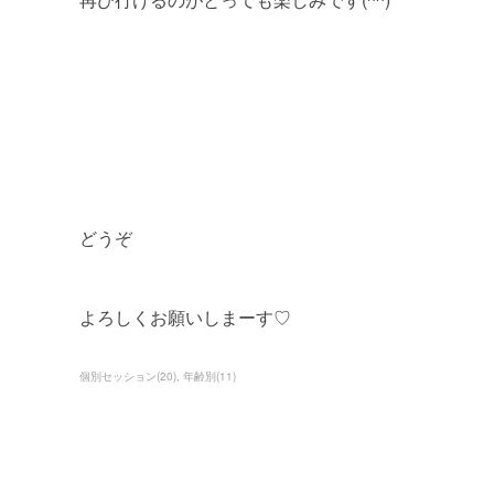
どうぞ
よろしくお願いしまーす♡
個別セッション
(
20
)
年齢別
(
11
)