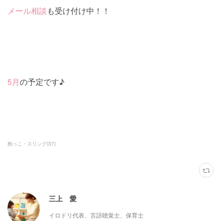
メール相談
も受け付け中！！
5月
の予定です♪
抱っこ・スリング
(
37
)
三上 愛
イロドリ代表、言語聴覚士、保育士