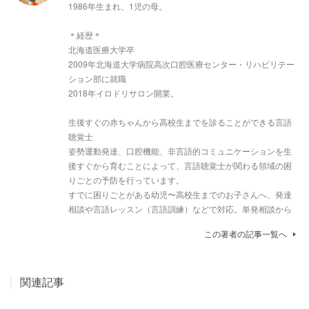
1986年生まれ、1児の母。
＊経歴＊
北海道医療大学卒
2009年北海道大学病院高次口腔医療センター・リハビリテー
ション部に就職
2018年イロドリサロン開業。
生後すぐの赤ちゃんから高校生までを診ることができる言語
聴覚士
姿勢運動発達、口腔機能、非言語的コミュニケーションを生
後すぐから育むことによって、言語聴覚士が関わる領域の困
りごとの予防を行っています。
すでに困りごとがある幼児〜高校生までのお子さんへ、発達
相談や言語レッスン（言語訓練）などで対応。単発相談から
この著者の記事一覧へ
関連記事