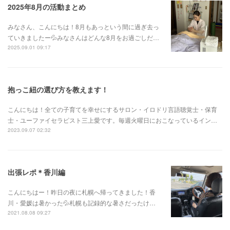
2025年8月の活動まとめ
みなさん、こんにちは！8月もあっという間に過ぎ去っ
ていきましたー💦みなさんはどんな8月をお過ごしだ…
2025.09.01 09:17
抱っこ紐の選び方を教えます！
こんにちは！全ての子育てを幸せにするサロン・イロドリ言語聴覚士・保育
士・ユーファイセラピスト三上愛です。毎週火曜日におこなっているイン…
2023.09.07 02:32
出張レポ＊香川編
こんにちはー！昨日の夜に札幌へ帰ってきました！香
川・愛媛は暑かった💦札幌も記録的な暑さだったけ…
2021.08.08 09:27