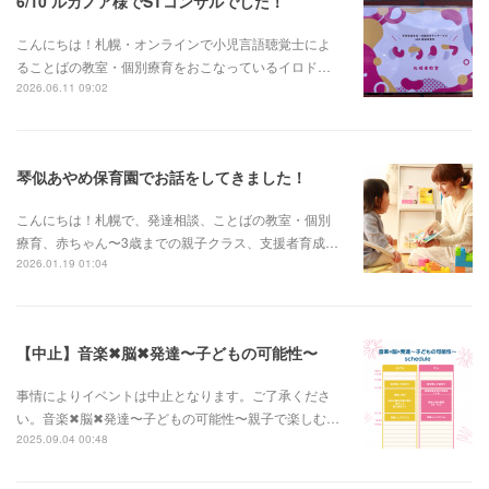
6/10 ルカノア様でSTコンサルでした！
こんにちは！札幌・オンラインで小児言語聴覚士によ
ることばの教室・個別療育をおこなっているイロド…
2026.06.11 09:02
琴似あやめ保育園でお話をしてきました！
こんにちは！札幌で、発達相談、ことばの教室・個別
療育、赤ちゃん〜3歳までの親子クラス、支援者育成…
2026.01.19 01:04
【中止】音楽✖︎脳✖︎発達〜子どもの可能性〜
事情によりイベントは中止となります。ご了承くださ
い。音楽✖︎脳✖︎発達〜子どもの可能性〜親子で楽しむ…
2025.09.04 00:48