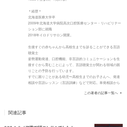
＊経歴＊
北海道医療大学卒
2009年北海道大学病院高次口腔医療センター・リハビリテー
ション部に就職
2018年イロドリサロン開業。
生後すぐの赤ちゃんから高校生までを診ることができる言語
聴覚士
姿勢運動発達、口腔機能、非言語的コミュニケーションを生
後すぐから育むことによって、言語聴覚士が関わる領域の困
りごとの予防を行っています。
すでに困りごとがある幼児〜高校生までのお子さんへ、発達
相談や言語レッスン（言語訓練）などで対応。単発相談から
この著者の記事一覧へ
関連記事