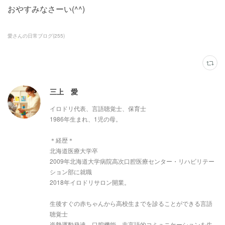
おやすみなさーい(^^)
愛さんの日常ブログ
(
255
)
三上 愛
イロドリ代表、言語聴覚士、保育士
1986年生まれ、1児の母。
＊経歴＊
北海道医療大学卒
2009年北海道大学病院高次口腔医療センター・リハビリテー
ション部に就職
2018年イロドリサロン開業。
生後すぐの赤ちゃんから高校生までを診ることができる言語
聴覚士
姿勢運動発達、口腔機能、非言語的コミュニケーションを生