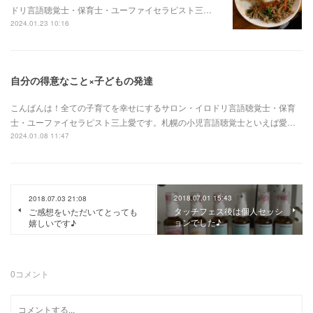
ドリ言語聴覚士・保育士・ユーファイセラピスト三…
2024.01.23 10:16
自分の得意なこと×子どもの発達
こんばんは！全ての子育てを幸せにするサロン・イロドリ言語聴覚士・保育
士・ユーファイセラピスト三上愛です。札幌の小児言語聴覚士といえば愛…
2024.01.08 11:47
2018.07.01 15:43
2018.07.03 21:08
タッチフェス後は個人セッシ
ご感想をいただいてとっても
ョンでした♪
嬉しいです♪
0
コメント