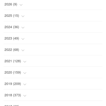
2026
(
9
)
(
4
)
2025
(
15
)
(
2
)
(
4
)
2024
(
36
)
(
1
)
(
2
)
(
2
)
2023
(
49
)
(
2
)
(
2
)
(
2
)
(
1
)
2022
(
68
)
(
3
)
(
1
)
(
2
)
(
6
)
2021
(
128
)
(
1
)
(
4
)
(
5
)
(
6
)
(
10
)
2020
(
159
)
(
1
)
(
3
)
(
5
)
(
3
)
(
9
)
(
15
)
2019
(
209
)
(
1
)
(
3
)
(
3
)
(
4
)
(
7
)
(
11
)
(
16
)
2018
(
373
)
(
1
)
(
4
)
(
5
)
(
4
)
(
12
)
(
9
)
(
17
)