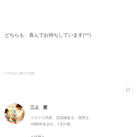
どちらも、喜んでお待ちしています(^^)
ママの心と体ケア
(
26
)
三上 愛
イロドリ代表、言語聴覚士、保育士
1986年生まれ、1児の母。
＊経歴＊