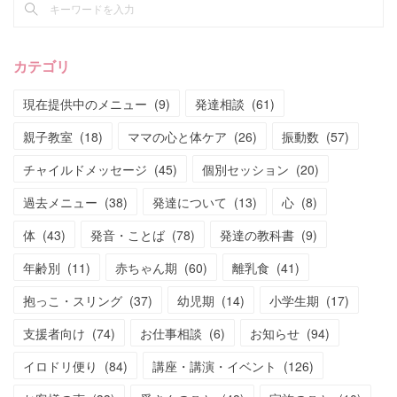
カテゴリ
現在提供中のメニュー
(
9
)
発達相談
(
61
)
親子教室
(
18
)
ママの心と体ケア
(
26
)
振動数
(
57
)
チャイルドメッセージ
(
45
)
個別セッション
(
20
)
過去メニュー
(
38
)
発達について
(
13
)
心
(
8
)
体
(
43
)
発音・ことば
(
78
)
発達の教科書
(
9
)
年齢別
(
11
)
赤ちゃん期
(
60
)
離乳食
(
41
)
抱っこ・スリング
(
37
)
幼児期
(
14
)
小学生期
(
17
)
支援者向け
(
74
)
お仕事相談
(
6
)
お知らせ
(
94
)
イロドリ便り
(
84
)
講座・講演・イベント
(
126
)