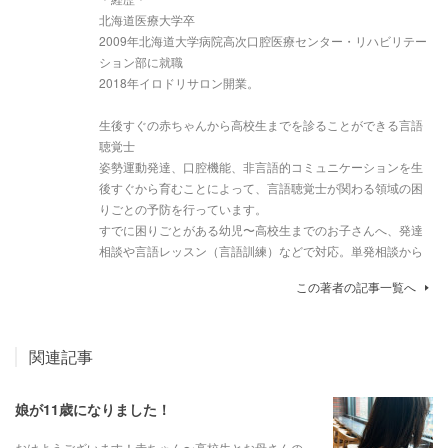
北海道医療大学卒
2009年北海道大学病院高次口腔医療センター・リハビリテー
ション部に就職
2018年イロドリサロン開業。
生後すぐの赤ちゃんから高校生までを診ることができる言語
聴覚士
姿勢運動発達、口腔機能、非言語的コミュニケーションを生
後すぐから育むことによって、言語聴覚士が関わる領域の困
りごとの予防を行っています。
すでに困りごとがある幼児〜高校生までのお子さんへ、発達
相談や言語レッスン（言語訓練）などで対応。単発相談から
この著者の記事一覧へ
関連記事
娘が11歳になりました！
おはようございます！赤ちゃん〜高校生とお母さんの