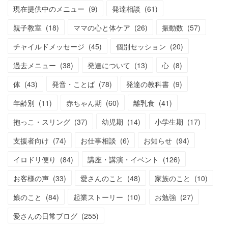
現在提供中のメニュー
(
9
)
発達相談
(
61
)
親子教室
(
18
)
ママの心と体ケア
(
26
)
振動数
(
57
)
チャイルドメッセージ
(
45
)
個別セッション
(
20
)
過去メニュー
(
38
)
発達について
(
13
)
心
(
8
)
体
(
43
)
発音・ことば
(
78
)
発達の教科書
(
9
)
年齢別
(
11
)
赤ちゃん期
(
60
)
離乳食
(
41
)
抱っこ・スリング
(
37
)
幼児期
(
14
)
小学生期
(
17
)
支援者向け
(
74
)
お仕事相談
(
6
)
お知らせ
(
94
)
イロドリ便り
(
84
)
講座・講演・イベント
(
126
)
お客様の声
(
33
)
愛さんのこと
(
48
)
家族のこと
(
10
)
娘のこと
(
84
)
起業ストーリー
(
10
)
お勉強
(
27
)
愛さんの日常ブログ
(
255
)