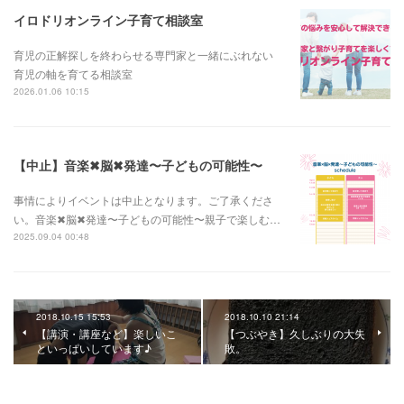
イロドリオンライン子育て相談室
育児の正解探しを終わらせる専門家と一緒にぶれない
育児の軸を育てる相談室
2026.01.06 10:15
【中止】音楽✖︎脳✖︎発達〜子どもの可能性〜
事情によりイベントは中止となります。ご了承くださ
い。音楽✖︎脳✖︎発達〜子どもの可能性〜親子で楽しむ…
2025.09.04 00:48
2018.10.15 15:53
2018.10.10 21:14
【講演・講座など】楽しいこ
【つぶやき】久しぶりの大失
といっぱいしています♪
敗。