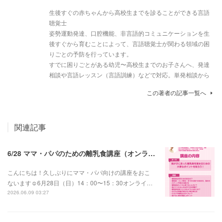
生後すぐの赤ちゃんから高校生までを診ることができる言語
聴覚士
姿勢運動発達、口腔機能、非言語的コミュニケーションを生
後すぐから育むことによって、言語聴覚士が関わる領域の困
りごとの予防を行っています。
すでに困りごとがある幼児〜高校生までのお子さんへ、発達
相談や言語レッスン（言語訓練）などで対応。単発相談から
この著者の記事一覧へ
関連記事
6/28 ママ・パパのための離乳食講座（オンライン））
こんにちは！久しぶりにママ・パパ向けの講座をおこ
ないます☺️6月28日（日）14：00〜15：30オンライ…
2026.06.09 03:27