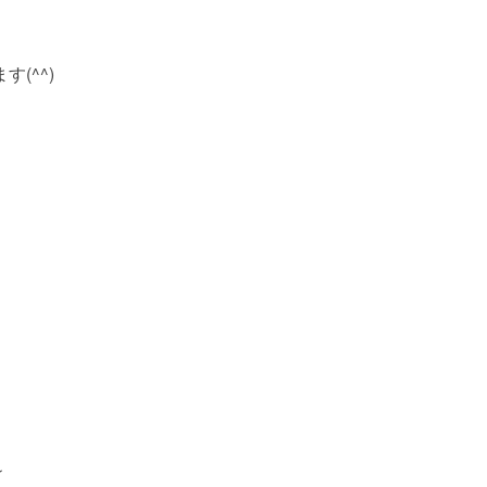
(^^)
↓