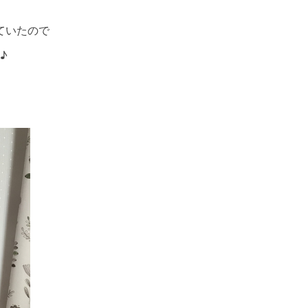
ていたので
♪