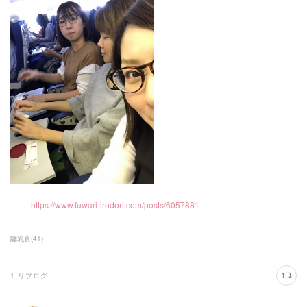
https://www.fuwari-irodori.com/posts/6057881
離乳食
(
41
)
1
リブログ