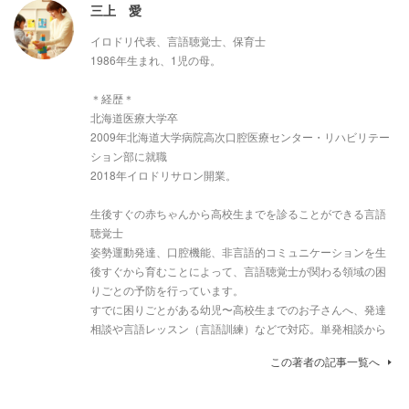
三上 愛
イロドリ代表、言語聴覚士、保育士
1986年生まれ、1児の母。
＊経歴＊
北海道医療大学卒
2009年北海道大学病院高次口腔医療センター・リハビリテー
ション部に就職
2018年イロドリサロン開業。
生後すぐの赤ちゃんから高校生までを診ることができる言語
聴覚士
姿勢運動発達、口腔機能、非言語的コミュニケーションを生
後すぐから育むことによって、言語聴覚士が関わる領域の困
りごとの予防を行っています。
すでに困りごとがある幼児〜高校生までのお子さんへ、発達
相談や言語レッスン（言語訓練）などで対応。単発相談から
この著者の記事一覧へ