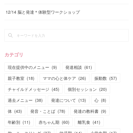
12/14 脳と発達＊体験型ワークショップ
カテゴリ
現在提供中のメニュー
(
9
)
発達相談
(
61
)
親子教室
(
18
)
ママの心と体ケア
(
26
)
振動数
(
57
)
チャイルドメッセージ
(
45
)
個別セッション
(
20
)
過去メニュー
(
38
)
発達について
(
13
)
心
(
8
)
体
(
43
)
発音・ことば
(
78
)
発達の教科書
(
9
)
年齢別
(
11
)
赤ちゃん期
(
60
)
離乳食
(
41
)
抱っこ・スリング
(
37
)
幼児期
(
14
)
小学生期
(
17
)