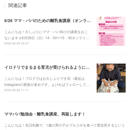
関連記事
6/28 ママ・パパのための離乳食講座（オンライン））
こんにちは！久しぶりにママ・パパ向けの講座をおこ
ないます☺️6月28日（日）14：00〜15：30オンライ…
2026.06.09 03:27
イロドリでまるまる育児が受けられるようになりました！
こんにちは！ブログではお久しぶりです😊（最近は
Instagramの更新が多めです。よければフォローして…
2025.06.26 11:11
ママパパ勉強会・離乳食講座、再販します！
こんにちは！先日札幌で、1歳の男の子がプルコギを食べて窒息死するという