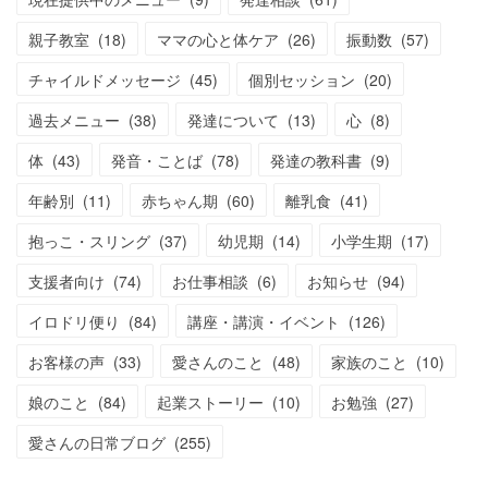
親子教室
(
18
)
ママの心と体ケア
(
26
)
振動数
(
57
)
チャイルドメッセージ
(
45
)
個別セッション
(
20
)
過去メニュー
(
38
)
発達について
(
13
)
心
(
8
)
体
(
43
)
発音・ことば
(
78
)
発達の教科書
(
9
)
年齢別
(
11
)
赤ちゃん期
(
60
)
離乳食
(
41
)
抱っこ・スリング
(
37
)
幼児期
(
14
)
小学生期
(
17
)
支援者向け
(
74
)
お仕事相談
(
6
)
お知らせ
(
94
)
イロドリ便り
(
84
)
講座・講演・イベント
(
126
)
お客様の声
(
33
)
愛さんのこと
(
48
)
家族のこと
(
10
)
娘のこと
(
84
)
起業ストーリー
(
10
)
お勉強
(
27
)
愛さんの日常ブログ
(
255
)