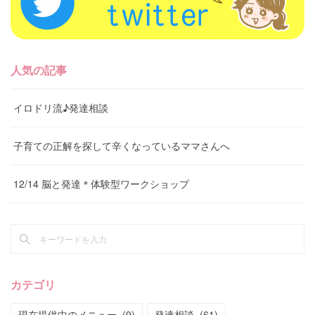
人気の記事
イロドリ流♪発達相談
子育ての正解を探して辛くなっているママさんへ
12/14 脳と発達＊体験型ワークショップ
カテゴリ
現在提供中のメニュー
(
9
)
発達相談
(
61
)