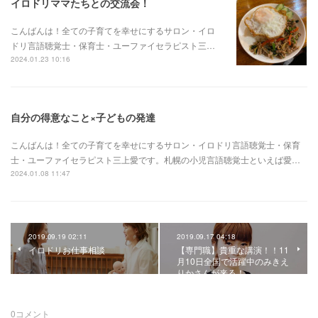
イロドリママたちとの交流会！
こんばんは！全ての子育てを幸せにするサロン・イロ
ドリ言語聴覚士・保育士・ユーファイセラピスト三…
2024.01.23 10:16
自分の得意なこと×子どもの発達
こんばんは！全ての子育てを幸せにするサロン・イロドリ言語聴覚士・保育
士・ユーファイセラピスト三上愛です。札幌の小児言語聴覚士といえば愛…
2024.01.08 11:47
2019.09.19 02:11
2019.09.17 04:18
イロドリお仕事相談
【専門職】貴重な講演！！11
月10日全国で活躍中のみきえ
りかさんが来る！
0
コメント