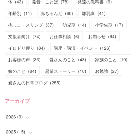
体
(
43
)
発音・ことば
(
78
)
発達の教科書
(
9
)
年齢別
(
11
)
赤ちゃん期
(
60
)
離乳食
(
41
)
抱っこ・スリング
(
37
)
幼児期
(
14
)
小学生期
(
17
)
支援者向け
(
74
)
お仕事相談
(
6
)
お知らせ
(
94
)
イロドリ便り
(
84
)
講座・講演・イベント
(
126
)
お客様の声
(
33
)
愛さんのこと
(
48
)
家族のこと
(
10
)
娘のこと
(
84
)
起業ストーリー
(
10
)
お勉強
(
27
)
愛さんの日常ブログ
(
255
)
アーカイブ
2026
(
9
)
(
4
)
2025
(
15
)