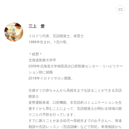
三上 愛
イロドリ代表、言語聴覚士、保育士
1986年生まれ、1児の母。
＊経歴＊
北海道医療大学卒
2009年北海道大学病院高次口腔医療センター・リハビリテー
ション部に就職
2018年イロドリサロン開業。
生後すぐの赤ちゃんから高校生までを診ることができる言語
聴覚士
姿勢運動発達、口腔機能、非言語的コミュニケーションを生
後すぐから育むことによって、言語聴覚士が関わる領域の困
りごとの予防を行っています。
すでに困りごとがある幼児〜高校生までのお子さんへ、発達
相談や言語レッスン（言語訓練）などで対応。単発相談から