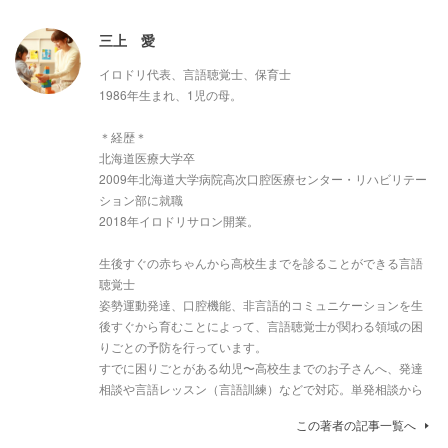
三上 愛
イロドリ代表、言語聴覚士、保育士
1986年生まれ、1児の母。
＊経歴＊
北海道医療大学卒
2009年北海道大学病院高次口腔医療センター・リハビリテー
ション部に就職
2018年イロドリサロン開業。
生後すぐの赤ちゃんから高校生までを診ることができる言語
聴覚士
姿勢運動発達、口腔機能、非言語的コミュニケーションを生
後すぐから育むことによって、言語聴覚士が関わる領域の困
りごとの予防を行っています。
すでに困りごとがある幼児〜高校生までのお子さんへ、発達
相談や言語レッスン（言語訓練）などで対応。単発相談から
この著者の記事一覧へ