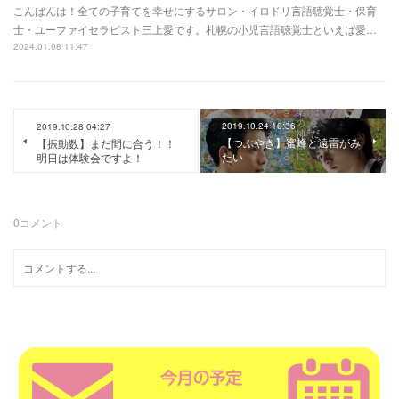
こんばんは！全ての子育てを幸せにするサロン・イロドリ言語聴覚士・保育
士・ユーファイセラピスト三上愛です。札幌の小児言語聴覚士といえば愛…
2024.01.08 11:47
2019.10.24 10:36
2019.10.28 04:27
【つぶやき】蜜蜂と遠雷がみ
【振動数】まだ間に合う！！
たい
明日は体験会ですよ！
0
コメント