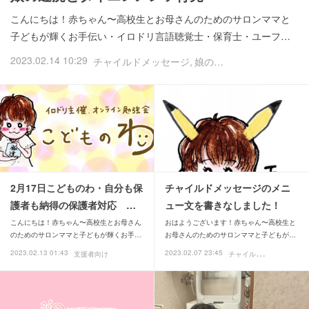
こんにちは！赤ちゃん〜高校生とお母さんのためのサロンママと
子どもが輝くお手伝い・イロドリ言語聴覚士・保育士・ユーフ…
2023.02.14 10:29
チャイルドメッセージ
娘のこと
2月17日こどものわ・自分も保
チャイルドメッセージのメニ
護者も納得の保護者対応 …
ュー文を書きなしました！
こんにちは！赤ちゃん〜高校生とお母さん
おはようございます！赤ちゃん〜高校生と
のためのサロンママと子どもが輝くお手…
お母さんのためのサロンママと子どもが…
チ
ャイルドメッセージ
2023.02.13 01:43
2023.02.07 23:45
支援者向け
お