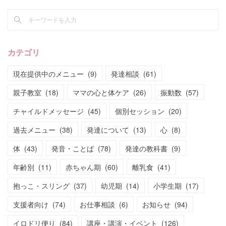
カテゴリ
現在提供中のメニュー
(
9
)
発達相談
(
61
)
親子教室
(
18
)
ママの心と体ケア
(
26
)
振動数
(
57
)
チャイルドメッセージ
(
45
)
個別セッション
(
20
)
過去メニュー
(
38
)
発達について
(
13
)
心
(
8
)
体
(
43
)
発音・ことば
(
78
)
発達の教科書
(
9
)
年齢別
(
11
)
赤ちゃん期
(
60
)
離乳食
(
41
)
抱っこ・スリング
(
37
)
幼児期
(
14
)
小学生期
(
17
)
支援者向け
(
74
)
お仕事相談
(
6
)
お知らせ
(
94
)
イロドリ便り
(
84
)
講座・講演・イベント
(
126
)