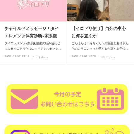
チャイルドメッセージ＊タイ
【イロドリ便り】自分の中心
エレメンツ体質診断×家系図
に何を置くか
タイエレメンツ×家系図最強の組み合わせ
こんばんは！赤ちゃん〜高校生とお母さん
によるイロドリだけのオリジナルセッシ…
ためのサロンママと子どもが輝くお手伝…
チ
ャイルドメッセージ
イ
ロドリ便り
2023.02.07 23:18
2023.02.03 15:21