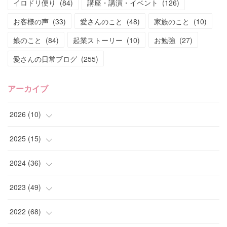
イロドリ便り
(
84
)
講座・講演・イベント
(
126
)
お客様の声
(
33
)
愛さんのこと
(
48
)
家族のこと
(
10
)
娘のこと
(
84
)
起業ストーリー
(
10
)
お勉強
(
27
)
愛さんの日常ブログ
(
255
)
アーカイブ
2026
(
10
)
(
1
)
2025
(
15
)
(
4
)
(
4
)
2024
(
36
)
(
2
)
(
2
)
(
2
)
2023
(
49
)
(
1
)
(
2
)
(
2
)
(
1
)
2022
(
68
)