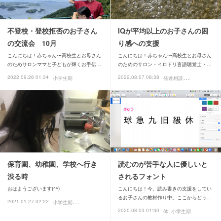
不登校・登校拒否のお子さん
IQが平均以上のお子さんの困
の交流会 10月
り感への支援
こんにちは！赤ちゃん〜高校生とお母さん
こんにちは！赤ちゃん〜高校生とお母さん
のためサロンママと子どもが輝くお手伝…
のためのサロン・イロドリ言語聴覚士・…
発
達相談
2022.09.26 01:34
2022.08.07 08:38
小学生期
小学生期
保育園、幼稚園、学校へ行き
読むのが苦手な人に優しいと
渋る時
されるフォント
おはようございます(^^)
こんにちは！今、読み書きの支援をしてい
るお子さんの教材作り中。ここからどう…
小
学生期
2021.01.27 02:22
娘のこと
2020.08.03 01:30
体
小学生期