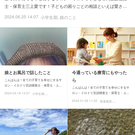
士・保育士三上愛です！子どもの困りごとの相談といえば愛さ…
2024.06.25 14:07
小学生期
娘のこと
娘とお風呂で話したこと
今通っている療育にもやった
ら
こんばんは！全ての子育てを幸せにするサ
ロン・イロドリ言語聴覚士・保育士・ユ…
こんばんは！全ての子育てを幸せにするサ
小
学生期
ロン・イロドリ言語聴覚士・保育士・ユ…
2024.03.19 14:07
娘のこと
愛さんの日常ブログ
発
達相談
2024.01.05 11:22
幼児期
小学生