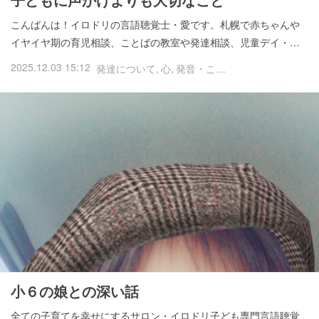
こんばんは！イロドリの言語聴覚士・愛です。札幌で赤ちゃんや
イヤイヤ期の育児相談、ことばの教室や発達相談、児童デイ・…
2025.12.03 15:12
発達について
心
発音・ことば
幼児期
小学生期
小６の娘との深い話
全ての子育てを幸せにするサロン・イロドリ子ども専門言語聴覚