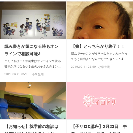
読み書きが気になる時もオン
【娘】とっちらかり終了！！
ラインで相談可能♪
悩んで〜たことがうそ〜みたぁいね〜だっ
てもう自由よ〜なんでもで〜き〜る〜♪…
こんにちはー！午前中はオンラインで読み
書きが気になる小学生のお子さんのオン…
2019.09.11 23:59
小学生期
2020.06.20 05:05
小学生期
【お知らせ】就学前の相談は
【子サロ&講座】2月23日 午