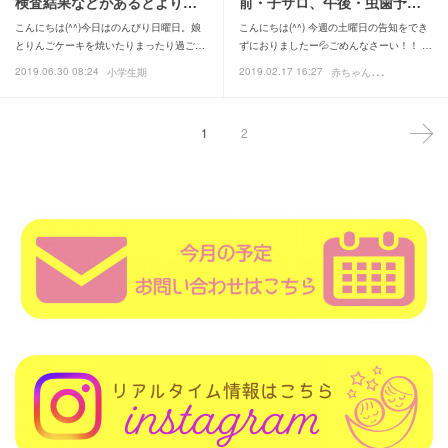
検査結果などがあるとより…
前・子サロ、午後・虫歯予…
こんにちは(^^)今日はのんびり日曜日。娘
こんにちは(^^) 今週の土曜日の告知をでき
とりんごケーキを焼いたりまったり過ご…
ずにおりましたー💦ごめんなさーい！！ …
赤
ちゃん期
2019.06.30 08:24
2019.02.17 16:27
小学生期
幼児期
小学
1
2