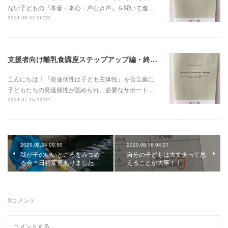
ない子どもの『本音・本心・声なき声』を聞いて進…
2024.08.04 06:23
支援者向け離乳食講座ステップアップ編・終了しました。
こんにちは！『発達個性は子ども主体性』を合言葉に
子どもたちの発達個性が認められ、必要なサポート…
2024.07.15 13:34
2020.09.24 09:50
2020.09.16 04:21
我が子のいいところをみつめ
自分の子どもは大丈夫って思
る会＊日程変更ありました
えることが大事！！
0
コメント