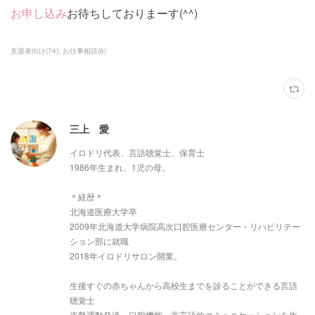
お申し込み
お待ちしておりまーす(^^)
支援者向け
(
74
)
お仕事相談
(
6
)
三上 愛
イロドリ代表、言語聴覚士、保育士
1986年生まれ、1児の母。
＊経歴＊
北海道医療大学卒
2009年北海道大学病院高次口腔医療センター・リハビリテー
ション部に就職
2018年イロドリサロン開業。
生後すぐの赤ちゃんから高校生までを診ることができる言語
聴覚士
姿勢運動発達、口腔機能、非言語的コミュニケーションを生