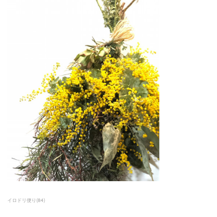
イロドリ便り
(
84
)