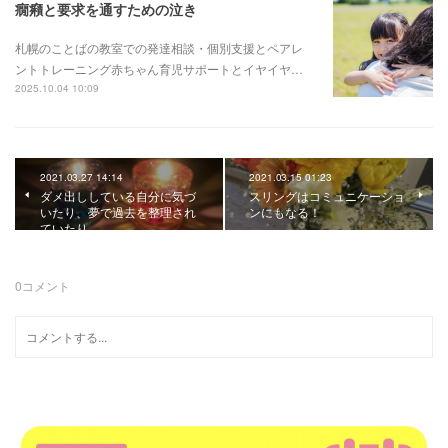
癇癪と要求を通すための泣き
札幌のことばの教室での発達相談・個別支援とペアレ
ントトレーニング赤ちゃん育児サポートとイヤイヤ…
2025.10.04 10:09
2021.03.27 14:14
2021.03.15 01:23
ダメ出ししている自分に気づ
スリングはコミュニケーショ
いたり、夢で過去を整理され
ンにもなる！
ていたり。
0
コメント