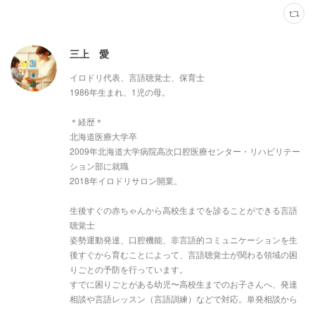
三上 愛
イロドリ代表、言語聴覚士、保育士
1986年生まれ、1児の母。
＊経歴＊
北海道医療大学卒
2009年北海道大学病院高次口腔医療センター・リハビリテー
ション部に就職
2018年イロドリサロン開業。
生後すぐの赤ちゃんから高校生までを診ることができる言語
聴覚士
姿勢運動発達、口腔機能、非言語的コミュニケーションを生
後すぐから育むことによって、言語聴覚士が関わる領域の困
りごとの予防を行っています。
すでに困りごとがある幼児〜高校生までのお子さんへ、発達
相談や言語レッスン（言語訓練）などで対応。単発相談から