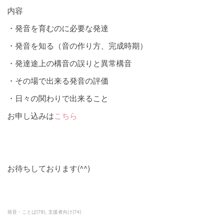
内容
・発音を育むのに必要な発達
・発音を知る（音の作り方、完成時期）
・発達途上の構音の誤りと異常構音
・その場で出来る発音の評価
・日々の関わりで出来ること
お申し込みは
こちら
お待ちしております(^^)
発音・ことば
(
78
)
支援者向け
(
74
)