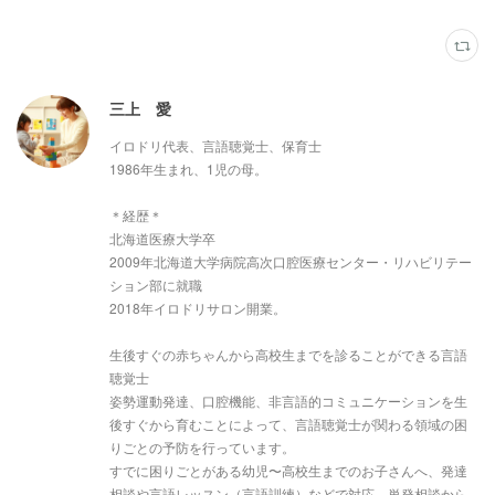
三上 愛
イロドリ代表、言語聴覚士、保育士
1986年生まれ、1児の母。
＊経歴＊
北海道医療大学卒
2009年北海道大学病院高次口腔医療センター・リハビリテー
ション部に就職
2018年イロドリサロン開業。
生後すぐの赤ちゃんから高校生までを診ることができる言語
聴覚士
姿勢運動発達、口腔機能、非言語的コミュニケーションを生
後すぐから育むことによって、言語聴覚士が関わる領域の困
りごとの予防を行っています。
すでに困りごとがある幼児〜高校生までのお子さんへ、発達
相談や言語レッスン（言語訓練）などで対応。単発相談から