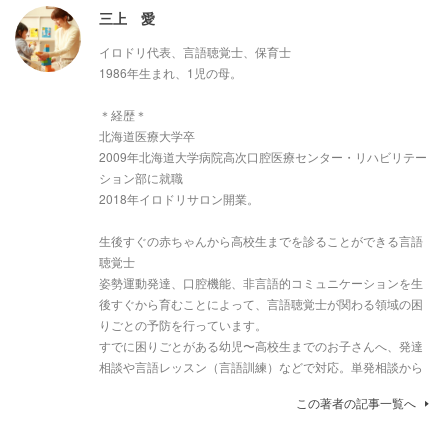
三上 愛
イロドリ代表、言語聴覚士、保育士
1986年生まれ、1児の母。
＊経歴＊
北海道医療大学卒
2009年北海道大学病院高次口腔医療センター・リハビリテー
ション部に就職
2018年イロドリサロン開業。
生後すぐの赤ちゃんから高校生までを診ることができる言語
聴覚士
姿勢運動発達、口腔機能、非言語的コミュニケーションを生
後すぐから育むことによって、言語聴覚士が関わる領域の困
りごとの予防を行っています。
すでに困りごとがある幼児〜高校生までのお子さんへ、発達
相談や言語レッスン（言語訓練）などで対応。単発相談から
この著者の記事一覧へ