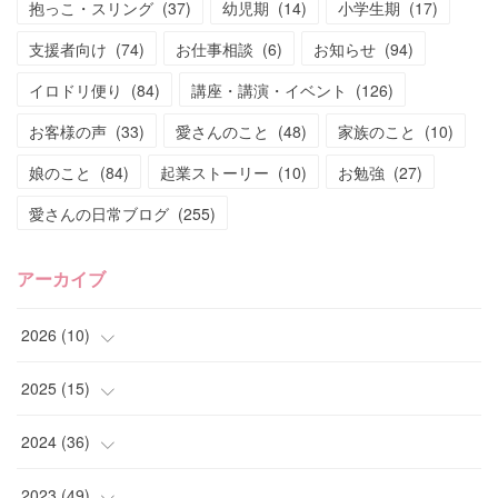
抱っこ・スリング
(
37
)
幼児期
(
14
)
小学生期
(
17
)
支援者向け
(
74
)
お仕事相談
(
6
)
お知らせ
(
94
)
イロドリ便り
(
84
)
講座・講演・イベント
(
126
)
お客様の声
(
33
)
愛さんのこと
(
48
)
家族のこと
(
10
)
娘のこと
(
84
)
起業ストーリー
(
10
)
お勉強
(
27
)
愛さんの日常ブログ
(
255
)
アーカイブ
2026
(
10
)
(
1
)
2025
(
15
)
(
4
)
(
4
)
2024
(
36
)
(
2
)
(
2
)
(
2
)
2023
(
49
)