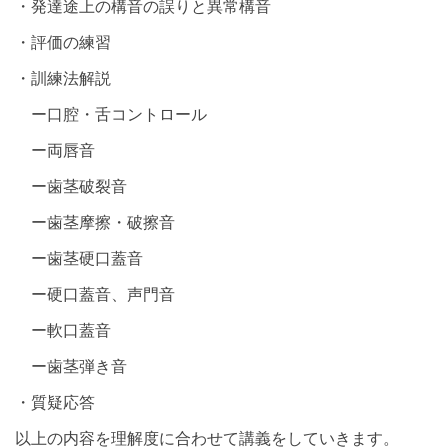
・発達途上の構音の誤りと異常構音
・評価の練習
・訓練法解説
ー口腔・舌コントロール
ー両唇音
ー歯茎破裂音
ー歯茎摩擦・破擦音
ー歯茎硬口蓋音
ー硬口蓋音、声門音
ー軟口蓋音
ー歯茎弾き音
・質疑応答
以上の内容を理解度に合わせて講義をしていきます。