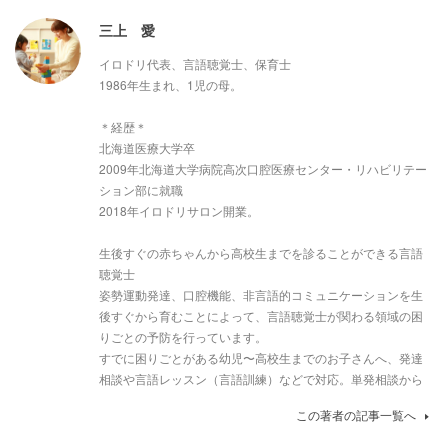
三上 愛
イロドリ代表、言語聴覚士、保育士
1986年生まれ、1児の母。
＊経歴＊
北海道医療大学卒
2009年北海道大学病院高次口腔医療センター・リハビリテー
ション部に就職
2018年イロドリサロン開業。
生後すぐの赤ちゃんから高校生までを診ることができる言語
聴覚士
姿勢運動発達、口腔機能、非言語的コミュニケーションを生
後すぐから育むことによって、言語聴覚士が関わる領域の困
りごとの予防を行っています。
すでに困りごとがある幼児〜高校生までのお子さんへ、発達
相談や言語レッスン（言語訓練）などで対応。単発相談から
この著者の記事一覧へ