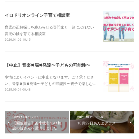
イロドリオンライン子育て相談室
育児の正解探しを終わらせる専門家と一緒にぶれない
育児の軸を育てる相談室
2026.01.06 10:15
【中止】音楽✖︎脳✖︎発達〜子どもの可能性〜
事情によりイベントは中止となります。ご了承くださ
い。音楽✖︎脳✖︎発達〜子どもの可能性〜親子で楽しむ…
2025.09.04 00:48
2023.11.07 02:07
2023.10.23 00:56
【開催報告】苫小牧市で41施
10月22日あんよクラス
設の皆さんへ講演しました！