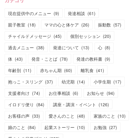
カテゴリ
現在提供中のメニュー
(
9
)
発達相談
(
61
)
親子教室
(
18
)
ママの心と体ケア
(
26
)
振動数
(
57
)
チャイルドメッセージ
(
45
)
個別セッション
(
20
)
過去メニュー
(
38
)
発達について
(
13
)
心
(
8
)
体
(
43
)
発音・ことば
(
78
)
発達の教科書
(
9
)
年齢別
(
11
)
赤ちゃん期
(
60
)
離乳食
(
41
)
抱っこ・スリング
(
37
)
幼児期
(
14
)
小学生期
(
17
)
支援者向け
(
74
)
お仕事相談
(
6
)
お知らせ
(
94
)
イロドリ便り
(
84
)
講座・講演・イベント
(
126
)
お客様の声
(
33
)
愛さんのこと
(
48
)
家族のこと
(
10
)
娘のこと
(
84
)
起業ストーリー
(
10
)
お勉強
(
27
)