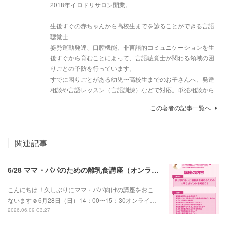
2018年イロドリサロン開業。
生後すぐの赤ちゃんから高校生までを診ることができる言語
聴覚士
姿勢運動発達、口腔機能、非言語的コミュニケーションを生
後すぐから育むことによって、言語聴覚士が関わる領域の困
りごとの予防を行っています。
すでに困りごとがある幼児〜高校生までのお子さんへ、発達
相談や言語レッスン（言語訓練）などで対応。単発相談から
この著者の記事一覧へ
関連記事
6/28 ママ・パパのための離乳食講座（オンライン））
こんにちは！久しぶりにママ・パパ向けの講座をおこ
ないます☺️6月28日（日）14：00〜15：30オンライ…
2026.06.09 03:27