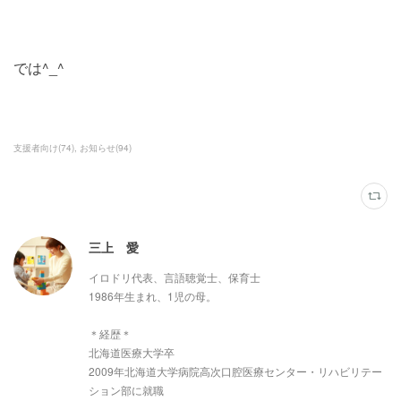
では^_^
支援者向け
(
74
)
お知らせ
(
94
)
三上 愛
イロドリ代表、言語聴覚士、保育士
1986年生まれ、1児の母。
＊経歴＊
北海道医療大学卒
2009年北海道大学病院高次口腔医療センター・リハビリテー
ション部に就職