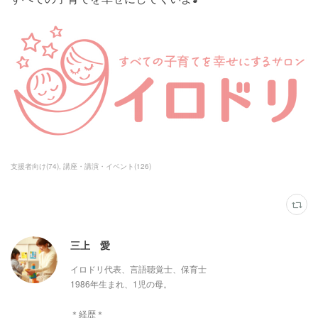
支援者向け
(
74
)
講座・講演・イベント
(
126
)
三上 愛
イロドリ代表、言語聴覚士、保育士
1986年生まれ、1児の母。
＊経歴＊