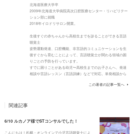
北海道医療大学卒
2009年北海道大学病院高次口腔医療センター・リハビリテー
ション部に就職
2018年イロドリサロン開業。
生後すぐの赤ちゃんから高校生までを診ることができる言語
聴覚士
姿勢運動発達、口腔機能、非言語的コミュニケーションを生
後すぐから育むことによって、言語聴覚士が関わる領域の困
りごとの予防を行っています。
すでに困りごとがある幼児〜高校生までのお子さんへ、発達
相談や言語レッスン（言語訓練）などで対応。単発相談から
この著者の記事一覧へ
関連記事
6/10 ルカノア様でSTコンサルでした！
こんにちは！札幌・オンラインで小児言語聴覚士によ