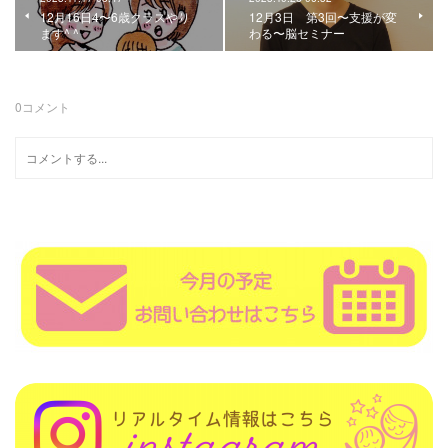
12月16日4〜6歳クラスやり
12月3日 第3回〜支援が変
ます^ ^
わる〜脳セミナー
0
コメント