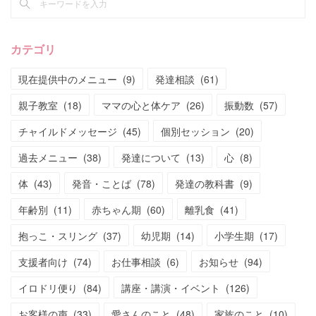
カテゴリ
現在提供中のメニュー
(
9
)
発達相談
(
61
)
親子教室
(
18
)
ママの心と体ケア
(
26
)
振動数
(
57
)
チャイルドメッセージ
(
45
)
個別セッション
(
20
)
過去メニュー
(
38
)
発達について
(
13
)
心
(
8
)
体
(
43
)
発音・ことば
(
78
)
発達の教科書
(
9
)
年齢別
(
11
)
赤ちゃん期
(
60
)
離乳食
(
41
)
抱っこ・スリング
(
37
)
幼児期
(
14
)
小学生期
(
17
)
支援者向け
(
74
)
お仕事相談
(
6
)
お知らせ
(
94
)
イロドリ便り
(
84
)
講座・講演・イベント
(
126
)
お客様の声
(
33
)
愛さんのこと
(
48
)
家族のこと
(
10
)