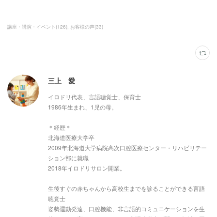
講座・講演・イベント
(
126
)
お客様の声
(
33
)
三上 愛
イロドリ代表、言語聴覚士、保育士
1986年生まれ、1児の母。
＊経歴＊
北海道医療大学卒
2009年北海道大学病院高次口腔医療センター・リハビリテー
ション部に就職
2018年イロドリサロン開業。
生後すぐの赤ちゃんから高校生までを診ることができる言語
聴覚士
姿勢運動発達、口腔機能、非言語的コミュニケーションを生