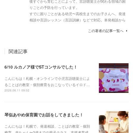
後すぐから育むことによって、言語聴覚士が関わる領域の困
りごとの予防を行っています。
すでに困りごとがある幼児〜高校生までのお子さんへ、発達
相談や言語レッスン（言語訓練）などで対応。単発相談から
この著者の記事一覧へ
関連記事
6/10 ルカノア様でSTコンサルでした！
こんにちは！札幌・オンラインで小児言語聴覚士によ
ることばの教室・個別療育をおこなっているイロド…
2026.06.11 09:02
琴似あやめ保育園でお話をしてきました！
こんにちは！札幌で、発達相談、ことばの教室・個別
療育、赤ちゃん〜3歳までの親子クラス、支援者育成…