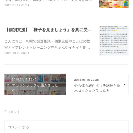
2026.01.19 01:04
【個別支援】「様子を見ましょう」を真に受けず、早期介入がとても良かったお子さん
こんにちは！札幌で発達相談・個別支援やことばの教
室とペアレントトレーニング赤ちゃんやイヤイヤ期…
2025.10.29 06:04
2018.01.19 22:40
2018.01.16 22:25
マガジンラックが届きました
心も体も緩むタッチ講座と個
♪
人セッションでした♪
0
コメント