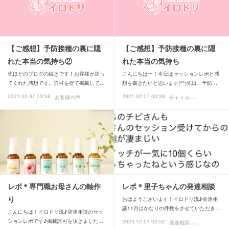
【ご感想】予防接種の裏に隠
【ご感想】予防接種の裏に隠
れた本当の気持ち②
れた本当の気持ち
先ほどのブログの続きです！お客様が送っ
こんにちはー！今日はセッションレポと感
てくれた感想です。許可を得て掲載して…
想を書きたいと思います(^^)先日、予防…
チ
ャイルドメッセージ
2021.02.07 03:56
2021.02.07 03:38
お客様の声
お
レポ＊専門職お母さんの軸作
レポ＊里子ちゃんの発達相談
り
おはようございます！イロドリ流♪発達相
談11月はかなりの件数をさせていただき…
こんにちは！イロドリ流♪発達相談のセッ
発
達相談
ションレポです♪掲載許可を頂きました…
2020.12.01 02:52
お客様の声