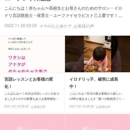
こんにちは！赤ちゃん〜高校生とお母さんのためのサロン・イロ
ドリ言語聴覚士・保育士・ユーファイセラピスト三上愛です！…
2022.11.30 02:23
ママの心と体ケア
お客様の声
言語レッスンとお客様の変
イロドリっ子、確実に成長
化！
中！
こんばんはー！今日は言語レッスンがあり
こんにちは！昨日の夜お客様から嬉しい
ました♪コロナの影響もありお客様都合…
LINEが届きました♪『親バカ動画見てく…
2021.02.18 08:42
2021.02.16 08:08
お客様の声
お客様の声