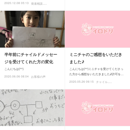
発
達相談
2020.12.08 05:13
お客様の声
半年前にチャイルドメッセー
ミニチャのご感想をいただき
ジを受けてくれた方の変化
ました♪
こんにちは(^^)
こんにちは(^^)ミニチャを受けてくださっ
た方から感想をいただきました♪許可を…
2020.06.06 08:04
お客様の声
チ
ャイルドメッセージ
2020.05.26 09:15
お