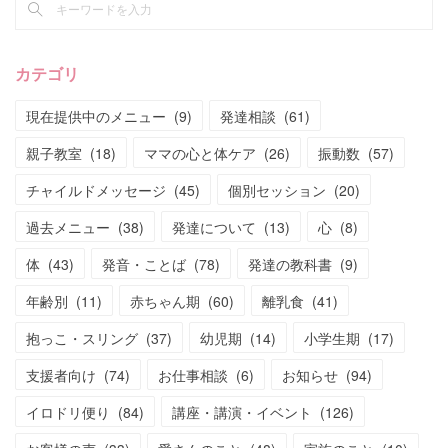
カテゴリ
現在提供中のメニュー
(
9
)
発達相談
(
61
)
親子教室
(
18
)
ママの心と体ケア
(
26
)
振動数
(
57
)
チャイルドメッセージ
(
45
)
個別セッション
(
20
)
過去メニュー
(
38
)
発達について
(
13
)
心
(
8
)
体
(
43
)
発音・ことば
(
78
)
発達の教科書
(
9
)
年齢別
(
11
)
赤ちゃん期
(
60
)
離乳食
(
41
)
抱っこ・スリング
(
37
)
幼児期
(
14
)
小学生期
(
17
)
支援者向け
(
74
)
お仕事相談
(
6
)
お知らせ
(
94
)
イロドリ便り
(
84
)
講座・講演・イベント
(
126
)