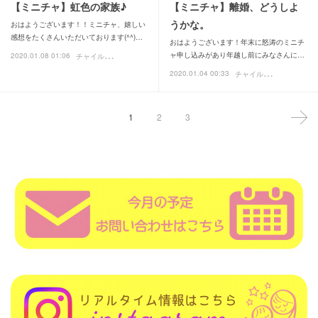
【ミニチャ】虹色の家族♪
【ミニチャ】離婚、どうしよ
うかな。
おはようございます！！ミニチャ、嬉しい
感想をたくさんいただいております(^^)…
おはようございます！年末に怒涛のミニチ
チ
ャイルドメッセージ
ャ申し込みがあり年越し前にみなさんに…
2020.01.08 01:06
お客様の声
チ
ャイルドメッセージ
2020.01.04 00:33
お
1
2
3