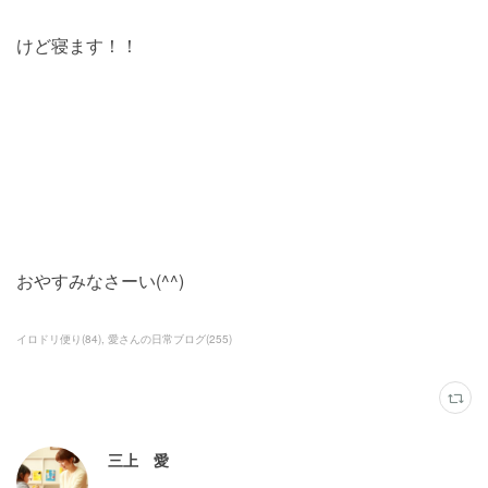
けど寝ます！！
おやすみなさーい(^^)
イロドリ便り
(
84
)
愛さんの日常ブログ
(
255
)
三上 愛