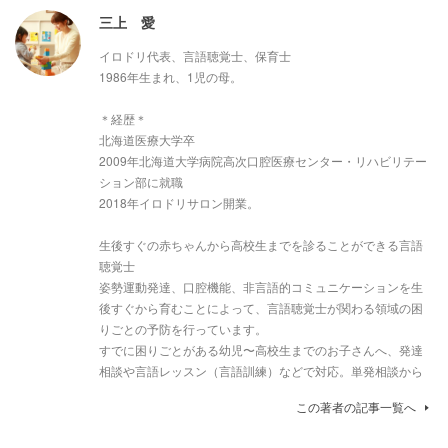
三上 愛
イロドリ代表、言語聴覚士、保育士
1986年生まれ、1児の母。
＊経歴＊
北海道医療大学卒
2009年北海道大学病院高次口腔医療センター・リハビリテー
ション部に就職
2018年イロドリサロン開業。
生後すぐの赤ちゃんから高校生までを診ることができる言語
聴覚士
姿勢運動発達、口腔機能、非言語的コミュニケーションを生
後すぐから育むことによって、言語聴覚士が関わる領域の困
りごとの予防を行っています。
すでに困りごとがある幼児〜高校生までのお子さんへ、発達
相談や言語レッスン（言語訓練）などで対応。単発相談から
この著者の記事一覧へ