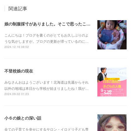
関連記事
娘の制服採寸がありました。そこで思ったこと。
こんにちは！ブログを書くのがとてもお久しぶりのよ
うな気がしますが。ブログの更新が滞っているのに…
2024.12.16 08:02
不登校娘の現在
みなさんおはようございます！北海道は先週からそれ
以外の地域は本日から学校が始まりましたね！我が…
2024.09.02 01:23
小６の娘との深い話
全ての子育てを幸せにするサロン・イロドリ子ども専