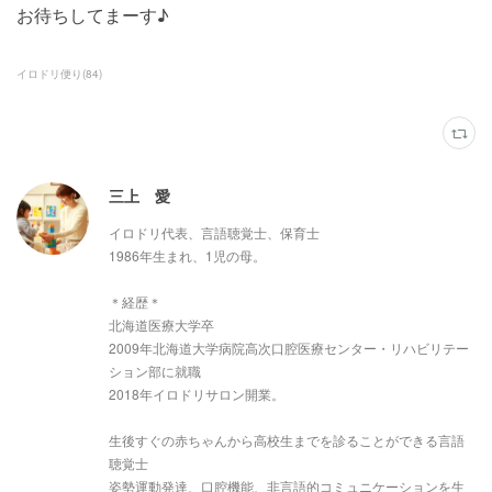
お待ちしてまーす♪
イロドリ便り
(
84
)
三上 愛
イロドリ代表、言語聴覚士、保育士
1986年生まれ、1児の母。
＊経歴＊
北海道医療大学卒
2009年北海道大学病院高次口腔医療センター・リハビリテー
ション部に就職
2018年イロドリサロン開業。
生後すぐの赤ちゃんから高校生までを診ることができる言語
聴覚士
姿勢運動発達、口腔機能、非言語的コミュニケーションを生