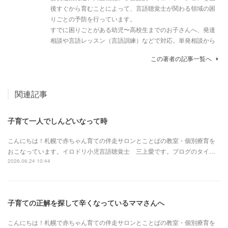
後すぐから育むことによって、言語聴覚士が関わる領域の困
りごとの予防を行っています。
すでに困りごとがある幼児〜高校生までのお子さんへ、発達
相談や言語レッスン（言語訓練）などで対応。単発相談から
この著者の記事一覧へ
関連記事
子育て一人でしんどいなって時
こんにちは！札幌で赤ちゃん育ての伴走サロンとことばの教室・個別療育を
おこなっています。イロドリ小児言語聴覚士 三上愛です。ブログのタイ…
2026.06.24 10:44
子育ての正解を探して辛くなっているママさんへ
こんにちは！札幌で赤ちゃん育ての伴走サロンとことばの教室・個別療育を