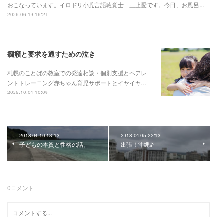
おこなっています。イロドリ小児言語聴覚士 三上愛です。今日、お風呂…
2026.06.19 16:21
癇癪と要求を通すための泣き
札幌のことばの教室での発達相談・個別支援とペアレ
ントトレーニング赤ちゃん育児サポートとイヤイヤ…
2025.10.04 10:09
2018.04.10 13:13
2018.04.05 22:13
子どもの本質と性格の話。
出張！沖縄♪
0
コメント