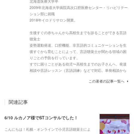
北海道医療大学卒
2009年北海道大学病院高次口腔医療センター・リハビリテー
ション部に就職
2018年イロドリサロン開業。
生後すぐの赤ちゃんから高校生までを診ることができる言語
聴覚士
姿勢運動発達、口腔機能、非言語的コミュニケーションを生
後すぐから育むことによって、言語聴覚士が関わる領域の困
りごとの予防を行っています。
すでに困りごとがある幼児〜高校生までのお子さんへ、発達
相談や言語レッスン（言語訓練）などで対応。単発相談から
この著者の記事一覧へ
関連記事
6/10 ルカノア様でSTコンサルでした！
こんにちは！札幌・オンラインで小児言語聴覚士によ