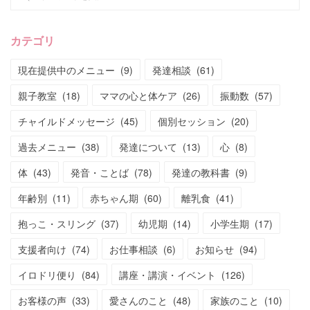
カテゴリ
現在提供中のメニュー
(
9
)
発達相談
(
61
)
親子教室
(
18
)
ママの心と体ケア
(
26
)
振動数
(
57
)
チャイルドメッセージ
(
45
)
個別セッション
(
20
)
過去メニュー
(
38
)
発達について
(
13
)
心
(
8
)
体
(
43
)
発音・ことば
(
78
)
発達の教科書
(
9
)
年齢別
(
11
)
赤ちゃん期
(
60
)
離乳食
(
41
)
抱っこ・スリング
(
37
)
幼児期
(
14
)
小学生期
(
17
)
支援者向け
(
74
)
お仕事相談
(
6
)
お知らせ
(
94
)
イロドリ便り
(
84
)
講座・講演・イベント
(
126
)
お客様の声
(
33
)
愛さんのこと
(
48
)
家族のこと
(
10
)