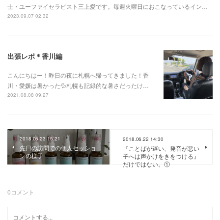
士・ユーファイセラピスト三上愛です。毎週火曜日におこなっているイン…
2023.09.07 02:32
出張レポ＊香川編
こんにちはー！昨日の夜に札幌へ帰ってきました！香
川・愛媛は暑かった💦札幌も記録的な暑さだったけ…
2021.08.08 09:27
2018.06.23 15:21
2018.06.22 14:30
先日の訪問での個人セッショ
『ことばが遅い、発音が悪い
ンの様子
子へは声かけをきをつける』
だけではない。①
0
コメント