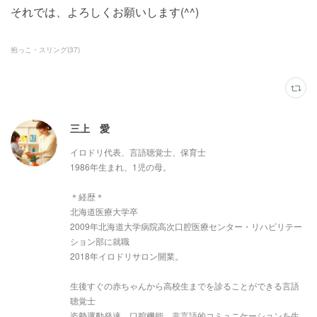
それでは、よろしくお願いします(^^)
抱っこ・スリング
(
37
)
三上 愛
イロドリ代表、言語聴覚士、保育士
1986年生まれ、1児の母。
＊経歴＊
北海道医療大学卒
2009年北海道大学病院高次口腔医療センター・リハビリテー
ション部に就職
2018年イロドリサロン開業。
生後すぐの赤ちゃんから高校生までを診ることができる言語
聴覚士
姿勢運動発達、口腔機能、非言語的コミュニケーションを生