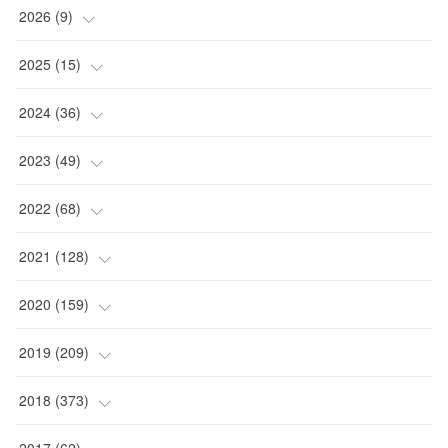
2026
(
9
)
(
4
)
2025
(
15
)
(
2
)
(
4
)
2024
(
36
)
(
1
)
(
2
)
(
2
)
2023
(
49
)
(
2
)
(
2
)
(
2
)
(
1
)
2022
(
68
)
(
3
)
(
1
)
(
2
)
(
6
)
2021
(
128
)
(
1
)
(
4
)
(
5
)
(
6
)
(
10
)
2020
(
159
)
(
1
)
(
3
)
(
5
)
(
3
)
(
9
)
(
15
)
2019
(
209
)
(
1
)
(
3
)
(
3
)
(
4
)
(
7
)
(
11
)
(
16
)
2018
(
373
)
(
1
)
(
4
)
(
5
)
(
4
)
(
12
)
(
9
)
(
17
)
(
18
)