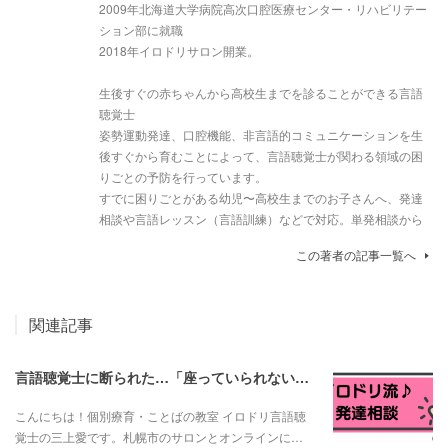
2009年北海道大学病院高次口腔医療センター・リハビリテー
ション部に就職
2018年イロドリサロン開業。
生後すぐの赤ちゃんから高校生までを診ることができる言語
聴覚士
姿勢運動発達、口腔機能、非言語的コミュニケーションを生
後すぐから育むことによって、言語聴覚士が関わる領域の困
りごとの予防を行っています。
すでに困りごとがある幼児〜高校生までのお子さんへ、発達
相談や言語レッスン（言語訓練）などで対応。単発相談から
この著者の記事一覧へ
関連記事
言語聴覚士に断られた…「座っていられない子は言語訓練できない？」と言われたお母さんへ
こんにちは！個別療育・ことばの教室 イロドリ言語聴
覚士の三上愛です。札幌市のサロンとオンラインに…