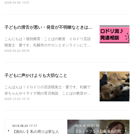
2026.04.06 14:07
子どもの滑舌が悪い・発音が不明瞭なときは？発音の発達と様子見でいい場合・相談が必要な場合
こんにちは！個別療育・ことばの教室 イロドリ言語
聴覚士 愛です。札幌市のサロンとオンラインにて…
2026.03.22 09:34
子どもに声かけよりも大切なこと
こんばんは！イロドリの言語聴覚士・愛です。札幌で
赤ちゃんやイヤイヤ期の育児相談、ことばの教室や…
2025.12.03 15:12
2018.08.20 21:09
2018.08.22 17:17
【タッチフェス】夏休みの宿
【面白い】私の周りは変な人