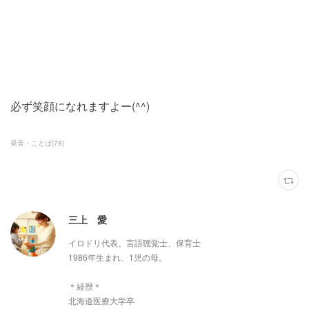
必ず笑顔になれますよー(^^)
発音・ことば
(
78
)
三上 愛
イロドリ代表、言語聴覚士、保育士
1986年生まれ、1児の母。
＊経歴＊
北海道医療大学卒