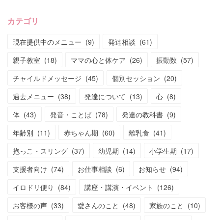
カテゴリ
現在提供中のメニュー
(
9
)
発達相談
(
61
)
親子教室
(
18
)
ママの心と体ケア
(
26
)
振動数
(
57
)
チャイルドメッセージ
(
45
)
個別セッション
(
20
)
過去メニュー
(
38
)
発達について
(
13
)
心
(
8
)
体
(
43
)
発音・ことば
(
78
)
発達の教科書
(
9
)
年齢別
(
11
)
赤ちゃん期
(
60
)
離乳食
(
41
)
抱っこ・スリング
(
37
)
幼児期
(
14
)
小学生期
(
17
)
支援者向け
(
74
)
お仕事相談
(
6
)
お知らせ
(
94
)
イロドリ便り
(
84
)
講座・講演・イベント
(
126
)
お客様の声
(
33
)
愛さんのこと
(
48
)
家族のこと
(
10
)