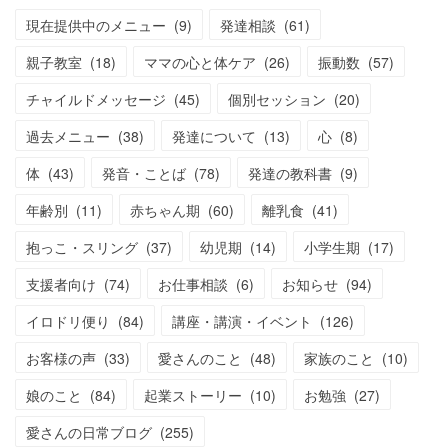
現在提供中のメニュー
(
9
)
発達相談
(
61
)
親子教室
(
18
)
ママの心と体ケア
(
26
)
振動数
(
57
)
チャイルドメッセージ
(
45
)
個別セッション
(
20
)
過去メニュー
(
38
)
発達について
(
13
)
心
(
8
)
体
(
43
)
発音・ことば
(
78
)
発達の教科書
(
9
)
年齢別
(
11
)
赤ちゃん期
(
60
)
離乳食
(
41
)
抱っこ・スリング
(
37
)
幼児期
(
14
)
小学生期
(
17
)
支援者向け
(
74
)
お仕事相談
(
6
)
お知らせ
(
94
)
イロドリ便り
(
84
)
講座・講演・イベント
(
126
)
お客様の声
(
33
)
愛さんのこと
(
48
)
家族のこと
(
10
)
娘のこと
(
84
)
起業ストーリー
(
10
)
お勉強
(
27
)
愛さんの日常ブログ
(
255
)