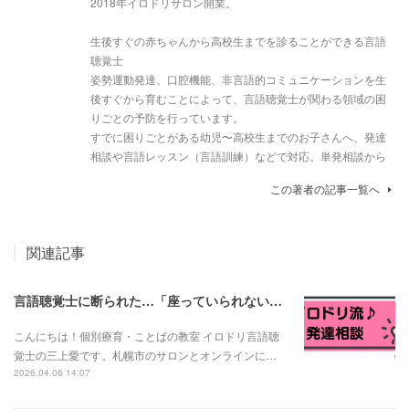
2018年イロドリサロン開業。
生後すぐの赤ちゃんから高校生までを診ることができる言語
聴覚士
姿勢運動発達、口腔機能、非言語的コミュニケーションを生
後すぐから育むことによって、言語聴覚士が関わる領域の困
りごとの予防を行っています。
すでに困りごとがある幼児〜高校生までのお子さんへ、発達
相談や言語レッスン（言語訓練）などで対応。単発相談から
この著者の記事一覧へ
関連記事
言語聴覚士に断られた…「座っていられない子は言語訓練できない？」と言われたお母さんへ
こんにちは！個別療育・ことばの教室 イロドリ言語聴
覚士の三上愛です。札幌市のサロンとオンラインに…
2026.04.06 14:07