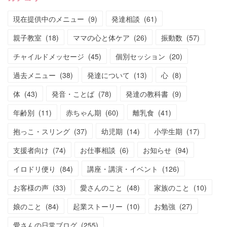
現在提供中のメニュー
(
9
)
発達相談
(
61
)
親子教室
(
18
)
ママの心と体ケア
(
26
)
振動数
(
57
)
チャイルドメッセージ
(
45
)
個別セッション
(
20
)
過去メニュー
(
38
)
発達について
(
13
)
心
(
8
)
体
(
43
)
発音・ことば
(
78
)
発達の教科書
(
9
)
年齢別
(
11
)
赤ちゃん期
(
60
)
離乳食
(
41
)
抱っこ・スリング
(
37
)
幼児期
(
14
)
小学生期
(
17
)
支援者向け
(
74
)
お仕事相談
(
6
)
お知らせ
(
94
)
イロドリ便り
(
84
)
講座・講演・イベント
(
126
)
お客様の声
(
33
)
愛さんのこと
(
48
)
家族のこと
(
10
)
娘のこと
(
84
)
起業ストーリー
(
10
)
お勉強
(
27
)
愛さんの日常ブログ
(
255
)