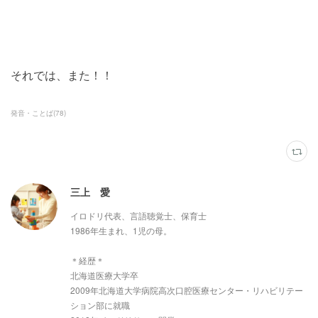
それでは、また！！
発音・ことば
(
78
)
三上 愛
イロドリ代表、言語聴覚士、保育士
1986年生まれ、1児の母。
＊経歴＊
北海道医療大学卒
2009年北海道大学病院高次口腔医療センター・リハビリテー
ション部に就職