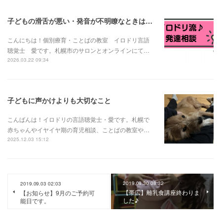
子どもの滑舌が悪い・発音が不明瞭なときは？発音の発達と様子見でいい場合・相談が必要な場合
こんにちは！個別療育・ことばの教室 イロドリ言語
聴覚士 愛です。札幌市のサロンとオンラインにて…
2026.03.22 09:34
子どもに声かけよりも大切なこと
こんばんは！イロドリの言語聴覚士・愛です。札幌で
赤ちゃんやイヤイヤ期の育児相談、ことばの教室や…
2025.12.03 15:12
2019.08.30 08:32
2019.09.03 02:03
【帯広】離乳食講座終わりま
【お知らせ】9月のご予約可
した♪
能日です。