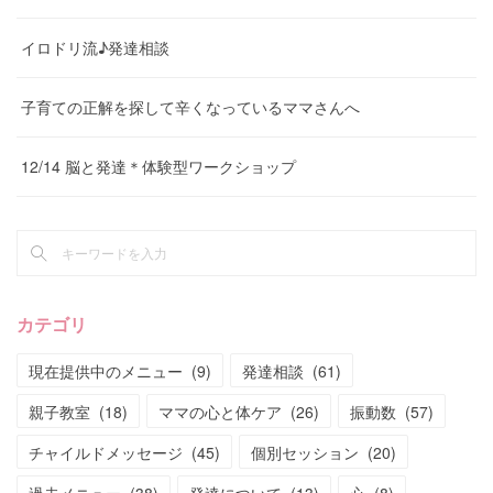
イロドリ流♪発達相談
子育ての正解を探して辛くなっているママさんへ
12/14 脳と発達＊体験型ワークショップ
カテゴリ
現在提供中のメニュー
(
9
)
発達相談
(
61
)
親子教室
(
18
)
ママの心と体ケア
(
26
)
振動数
(
57
)
チャイルドメッセージ
(
45
)
個別セッション
(
20
)
過去メニュー
(
38
)
発達について
(
13
)
心
(
8
)