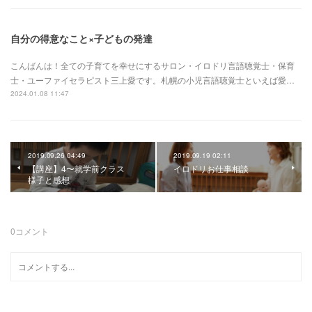
自分の得意なこと×子どもの発達
こんばんは！全ての子育てを幸せにするサロン・イロドリ言語聴覚士・保育
士・ユーファイセラピスト三上愛です。札幌の小児言語聴覚士といえば愛…
2024.01.08 11:47
2019.09.26 04:49
2019.09.19 02:11
【講座】4〜就学前クラス
イロドリお仕事相談
様子と感想
0
コメント