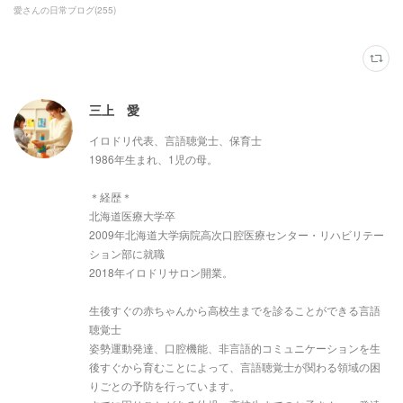
愛さんの日常ブログ
(
255
)
三上 愛
イロドリ代表、言語聴覚士、保育士
1986年生まれ、1児の母。
＊経歴＊
北海道医療大学卒
2009年北海道大学病院高次口腔医療センター・リハビリテー
ション部に就職
2018年イロドリサロン開業。
生後すぐの赤ちゃんから高校生までを診ることができる言語
聴覚士
姿勢運動発達、口腔機能、非言語的コミュニケーションを生
後すぐから育むことによって、言語聴覚士が関わる領域の困
りごとの予防を行っています。