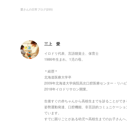
愛さんの日常ブログ
(
255
)
三上 愛
イロドリ代表、言語聴覚士、保育士
1986年生まれ、1児の母。
＊経歴＊
北海道医療大学卒
2009年北海道大学病院高次口腔医療センター・リハ
2018年イロドリサロン開業。
生後すぐの赤ちゃんから高校生までを診ることができ
姿勢運動発達、口腔機能、非言語的コミュニケーショ
ています。
すでに困りごとがある幼児〜高校生までのお子さんへ