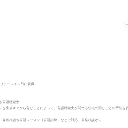
ビリテーション部に就職
る言語聴覚士
ンを生後すぐから育むことによって、言語聴覚士が関わる領域の困りごとの予防を
、発達相談や言語レッスン（言語訓練）などで対応。単発相談から