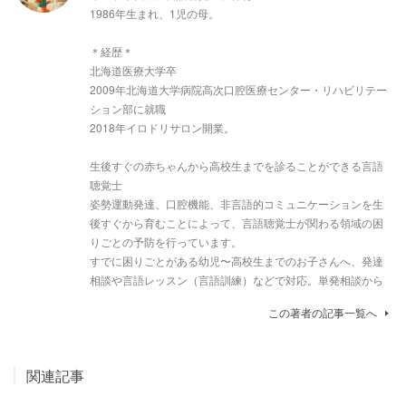
1986年生まれ、1児の母。
＊経歴＊
北海道医療大学卒
2009年北海道大学病院高次口腔医療センター・リハビリテー
ション部に就職
2018年イロドリサロン開業。
生後すぐの赤ちゃんから高校生までを診ることができる言語
聴覚士
姿勢運動発達、口腔機能、非言語的コミュニケーションを生
後すぐから育むことによって、言語聴覚士が関わる領域の困
りごとの予防を行っています。
すでに困りごとがある幼児〜高校生までのお子さんへ、発達
相談や言語レッスン（言語訓練）などで対応。単発相談から
この著者の記事一覧へ
関連記事