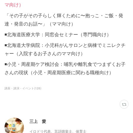
マ向け）
「その子がその子らしく輝くために〜抱っこ・ご飯・発
達・発音のお話〜」（ママ向け）
◾️北海道医療大学：同窓会セミナー（専門職向け）
◾️北海道大学病院：小児科がんサロンと病棟でミニレクチ
ャー（入院するお子さんのママ向け）
◾️小児・周産期ケア検討会：哺乳や離乳食でつまずくお子
さんの現状（小児・周産期医療に関わる職種向け）
講座・講演・イベント
(
126
)
三上 愛
イロドリ代表、言語聴覚士、保育士