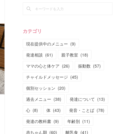
カテゴリ
現在提供中のメニュー
(
9
)
発達相談
(
61
)
親子教室
(
18
)
ママの心と体ケア
(
26
)
振動数
(
57
)
チャイルドメッセージ
(
45
)
個別セッション
(
20
)
過去メニュー
(
38
)
発達について
(
13
)
心
(
8
)
体
(
43
)
発音・ことば
(
78
)
発達の教科書
(
9
)
年齢別
(
11
)
赤ちゃん期
(
60
)
離乳食
(
41
)