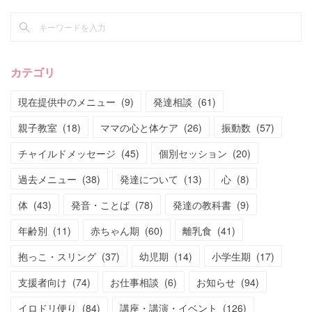
カテゴリ
現在提供中のメニュー
(
9
)
発達相談
(
61
)
親子教室
(
18
)
ママの心と体ケア
(
26
)
振動数
(
57
)
チャイルドメッセージ
(
45
)
個別セッション
(
20
)
過去メニュー
(
38
)
発達について
(
13
)
心
(
8
)
体
(
43
)
発音・ことば
(
78
)
発達の教科書
(
9
)
年齢別
(
11
)
赤ちゃん期
(
60
)
離乳食
(
41
)
抱っこ・スリング
(
37
)
幼児期
(
14
)
小学生期
(
17
)
支援者向け
(
74
)
お仕事相談
(
6
)
お知らせ
(
94
)
イロドリ便り
(
84
)
講座・講演・イベント
(
126
)