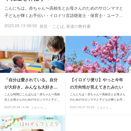
こんにちは。赤ちゃん〜高校生とお母さんのためのサロンママと
子どもが輝くお手伝い・イロドリ言語聴覚士・保育士・ユーフ…
2023.05.13 08:02
発音・ことば
発達の教科書
「自分は愛されている。自分
【イロドリ便り】やっと今年
が大好き。みんなも大好き…
の方向性が見えてきたみたい
こんな時間にこんばんは！赤ちゃん〜高校
こんにちは！赤ちゃん〜高校生とお母さん
生とお母さんのためのサロンママと子ど…
のためのサロンママと子どもが輝くお手…
イ
ロドリ便り
イ
ロドリ便り
2023.05.08 14:48
2023.05.07 02:35