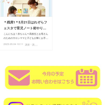
＊残席1＊5月21日はれぞらフ
ェスタで育児ノート術やり…
こんにちは！赤ちゃん〜高校生とお母さん
のためのサロンママと子どもが輝くお手…
講
座・講演・イベント
2023.05.04 10:11