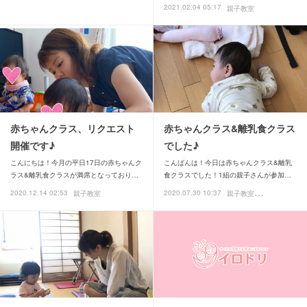
2021.02.04 05:17
親子教室
赤ちゃんクラス、リクエスト
赤ちゃんクラス&離乳食クラス
開催です♪
でした♪
こんにちは！今月の平日17日の赤ちゃんク
こんばんは！今日は赤ちゃんクラス&離乳
ラス&離乳食クラスが満席となっており…
食クラスでした！1組の親子さんが参加…
親
子教室
2020.12.14 02:53
2020.07.30 10:37
親子教室
離乳食