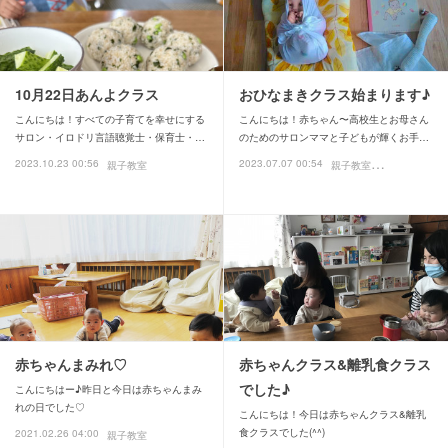
10月22日あんよクラス
おひなまきクラス始まります♪
こんにちは！すべての子育てを幸せにする
こんにちは！赤ちゃん〜高校生とお母さん
サロン・イロドリ言語聴覚士・保育士・…
のためのサロンママと子どもが輝くお手…
親
子教室
2023.10.23 00:56
2023.07.07 00:54
親子教室
赤ちゃん期
お
赤ちゃんまみれ♡
赤ちゃんクラス&離乳食クラス
でした♪
こんにちはー♪昨日と今日は赤ちゃんまみ
れの日でした♡
こんにちは！今日は赤ちゃんクラス&離乳
食クラスでした(^^)
2021.02.26 04:00
親子教室