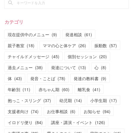
カテゴリ
現在提供中のメニュー
(
9
)
発達相談
(
61
)
親子教室
(
18
)
ママの心と体ケア
(
26
)
振動数
(
57
)
チャイルドメッセージ
(
45
)
個別セッション
(
20
)
過去メニュー
(
38
)
発達について
(
13
)
心
(
8
)
体
(
43
)
発音・ことば
(
78
)
発達の教科書
(
9
)
年齢別
(
11
)
赤ちゃん期
(
60
)
離乳食
(
41
)
抱っこ・スリング
(
37
)
幼児期
(
14
)
小学生期
(
17
)
支援者向け
(
74
)
お仕事相談
(
6
)
お知らせ
(
94
)
イロドリ便り
(
84
)
講座・講演・イベント
(
126
)