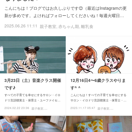
こんにちは！ブログではお久しぶりです😊（最近はInstagramの更
新が多めです。よければフォローしてくださいね！毎週火曜日…
2025.06.26 11:11
親子教室
赤ちゃん期
離乳食
3月23日（土）音楽クラス開催
12月16日4〜6歳クラスやりま
です♪
す^ ^
すべての子育てを幸せにするサロン・イロ
こんにちは！すべての子育てを幸せにする
ドリ言語聴覚士・保育士・ユーファイセ…
サロン・イロドリ言語聴覚士・保育士・…
親
子教室
親
子教室
2024.02.22 23:36
2023.11.17 05:47
お知らせ
お知らせ