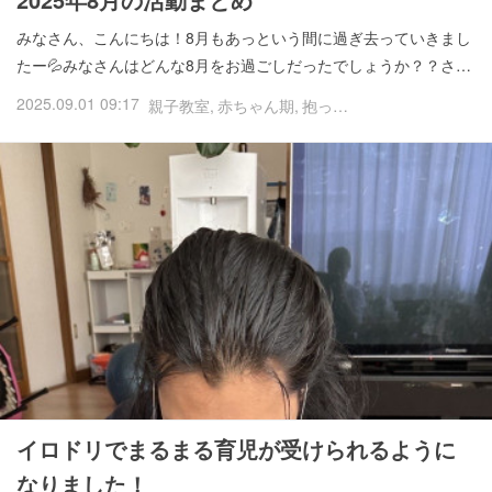
みなさん、こんにちは！8月もあっという間に過ぎ去っていきまし
たー💦みなさんはどんな8月をお過ごしだったでしょうか？？さ…
2025.09.01 09:17
親子教室
赤ちゃん期
抱っこ・スリング
イロド
イロドリでまるまる育児が受けられるように
なりました！